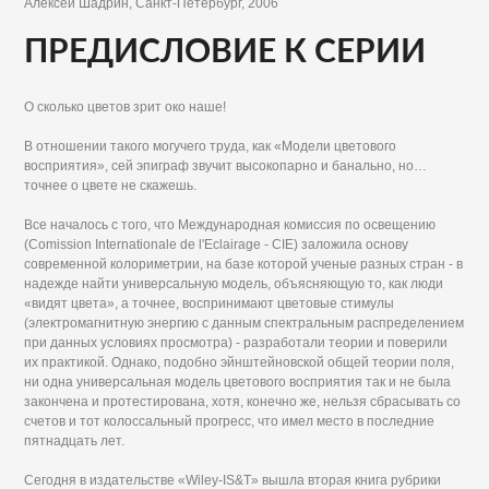
Алексей Шадрин, Санкт-Петербург, 2006
ПРЕДИСЛОВИЕ К СЕРИИ
О сколько цветов зрит око наше!
В отношении такого могучего труда, как «Модели цветового
восприятия», сей эпиграф звучит высокопарно и банально, но…
точнее о цвете не скажешь.
Все началось с того, что Международная комиссия по освещению
(Comission Internationale de l'Eclairage - CIE) заложила основу
современной колориметрии, на базе которой ученые разных стран - в
надежде найти универсальную модель, объясняющую то, как люди
«видят цвета», а точнее, воспринимают цветовые стимулы
(электромагнитную энергию с данным спектральным распределением
при данных условиях просмотра) - разработали теории и поверили
их практикой. Однако, подобно эйнштейновской общей теории поля,
ни одна универсальная модель цветового восприятия так и не была
закончена и протестирована, хотя, конечно же, нельзя сбрасывать со
счетов и тот колоссальный прогресс, что имел место в последние
пятнадцать лет.
Сегодня в издательстве «Wiley-IS&T» вышла вторая книга рубрики