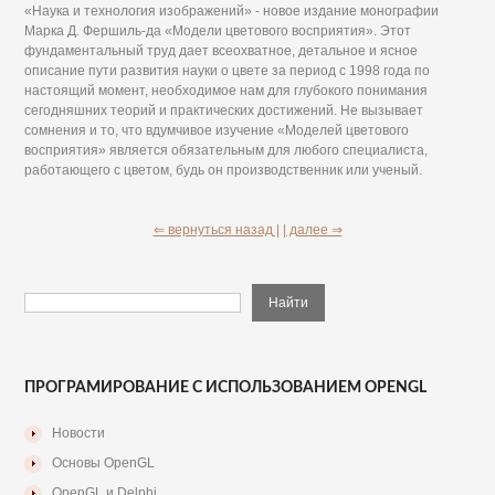
«Наука и технология изображений» - новое издание монографии
Марка Д. Фершиль-да «Модели цветового восприятия». Этот
фундаментальный труд дает всеохватное, детальное и ясное
описание пути развития науки о цвете за период с 1998 года по
настоящий момент, необходимое нам для глубокого понимания
сегодняшних теорий и практических достижений. Не вызывает
сомнения и то, что вдумчивое изучение «Моделей цветового
восприятия» является обязательным для любого специалиста,
работающего с цветом, будь он производственник или ученый.
⇐ вернуться назад |
| далее ⇒
ПРОГРАМИРОВАНИЕ С ИСПОЛЬЗОВАНИЕМ OPENGL
Новости
Основы OpenGL
OpenGL и Delphi