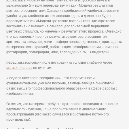
Appearance Models» не имеет эквивалента в русском языке и в
максимально близком переводе звучит как «Модели результатов
цветового восприятия». Однако из соображений удобочитаемости и
удобства дальнейшего использования здесь и далее оно будет
переводиться как «Модели цветового восприятия», где «цветовое
восприятие» означает не сам процесс зрительной перцепции
цветовых стимулов, но конечный результат этого процесса. Очевидно,
что достоверный прогноз результатов цветового восприятия
зрительных стимулов, лежит в сфере непосредственных, прикладных
интересов всех отраслей, работающих с изображениями, а именно:
фотографии, полиграфии, кино, телевидения, WEB-индустрии.
перед заказом семян полезно сравнить условия сидбанка через
магазин herbies
по пунктам.
«Модели цветового восприятия» - это современное и
фундаментальное учебное пособие, закладывающее смысловой
базис высшего профессионального образования в сфере работы с
изображениями.
Отметим, что материал требует тщательного, последовательного и
вдумчивого изучения, но не пролистывания и диагонального
просматривания (что часто случается в обстановке поточного
производства).