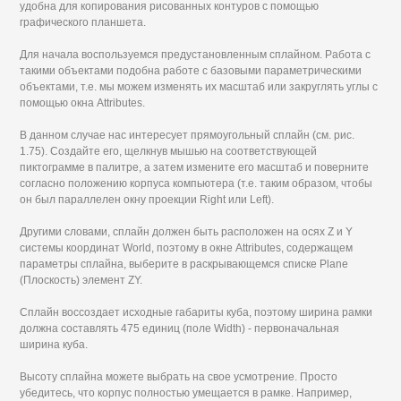
удобна для копирования рисованных контуров с помощью
графического планшета.
Для начала воспользуемся предустановленным сплайном. Работа с
такими объектами подобна работе с базовыми параметрическими
объектами, т.е. мы можем изменять их масштаб или закруглять углы с
помощью окна Attributes.
В данном случае нас интересует прямоугольный сплайн (см. рис.
1.75). Создайте его, щелкнув мышью на соответствующей
пиктограмме в палитре, а затем измените его масштаб и поверните
согласно положению корпуса компьютера (т.е. таким образом, чтобы
он был параллелен окну проекции Right или Left).
Другими словами, сплайн должен быть расположен на осях Z и Y
системы координат World, поэтому в окне Attributes, содержащем
параметры сплайна, выберите в раскрывающемся списке Plane
(Плоскость) элемент ZY.
Сплайн воссоздает исходные габариты куба, поэтому ширина рамки
должна составлять 475 единиц (поле Width) - первоначальная
ширина куба.
Высоту сплайна можете выбрать на свое усмотрение. Просто
убедитесь, что корпус полностью умещается в рамке. Например,