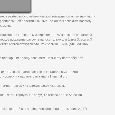
 Теперь разберемся с металлическим материалом остальной части
форированной пластины лишь в нескольких аспектах, поэтому
ремени.
е затенение Lumas таким образом, чтобы значение параметра
ическое искажение рассчитывалось только для блика Specular 3
еристики бликов окажутся слишком завышенными для больших
я планарным проецированием. Позже эту настройку при
ь идентичны параметрам этого же канала в материале
носится и к параметрам канала Illumination.
 нужны, поэтому их следует деактивировать.
ей части корпуса. Не забудьте ввести в поле Selection
 поверхностей без перфорированной пластины (рис. 2.217).