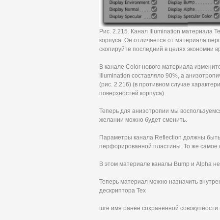
Рис. 2.215. Канал Illumination материала
корпуса. Он отличается от материала пер
скопируйте последний в целях экономии в
В канале Color нового материала изменит
Illumination составляло 90%, а анизотроп
(рис. 2.216) (в противном случае характ
поверхностей корпуса).
Теперь для анизотропии мы воспользуемс
желании можно будет сменить.
Параметры канала Reflection должны быт
перфорированной пластины. То же самое от
В этом материале каналы Bump и Alpha не
Теперь материал можно назначить внутренн
дескриптора Tex
ture имя ранее сохраненной совокупности