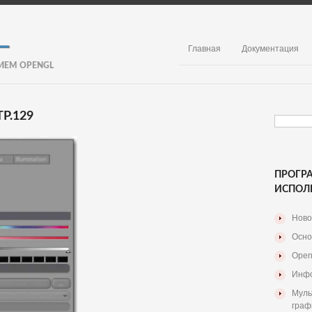
Главная
Документация
ИЕМ OPENGL
Р.129
ПРОГР
ИСПОЛ
Ново
Осно
Open
Инфо
Муль
граф