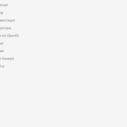
load
ng
ментация
ратура
и по OpenGl
ьи
ки
 банера
йте