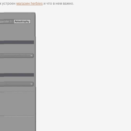
ак устроен
магазин herbies
и что в нем важно.