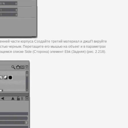
ренней части корпуса Создайте третий материал и джшП вируйте
остью черным. Перетащите его мышью на объект и в параметрах
щемся списке Side (Сторона) элемент Ebk (Задняя) (рис. 2.218).