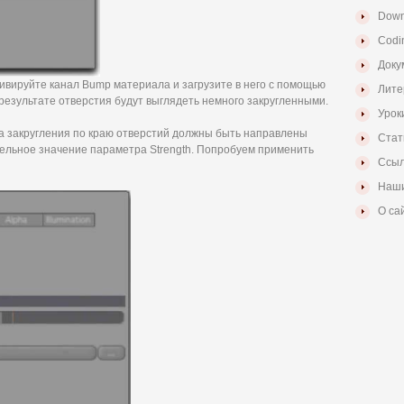
Down
Codi
Доку
ктивируйте канал Bump материала и загрузите в него с помощью
Лите
 результате отверстия будут выглядеть немного закругленными.
Урок
 а закругления по краю отверстий должны быть направлены
Стат
тельное значение параметра Strength. Попробуем применить
Ссыл
Наши
О са