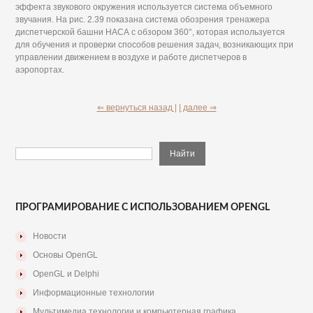
эффекта звукового окружения используется система объемного
звучания. На рис. 2.39 показана система обозрения тренажера
диспетчерской башни НАСА с обзором 360°, которая используется
для обучения и проверки способов решения задач, возникающих при
управлении движением в воздухе и работе диспетчеров в
аэропортах.
⇐ вернуться назад |
| далее ⇒
ПРОГРАМИРОВАНИЕ С ИСПОЛЬЗОВАНИЕМ OPENGL
Новости
Основы OpenGL
OpenGL и Delphi
Информационные технологии
Мультимедиа технологии и компьютерная графика