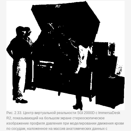
Рис. 2.33. Центр виртуальной реальности SGI 2000D с ImmersaDesk
R2, показывающий на большом экране стереоскопическое
изображение профиля давления при моделировании движения крови
по сосудам, наложенное на массив анатомических данных с