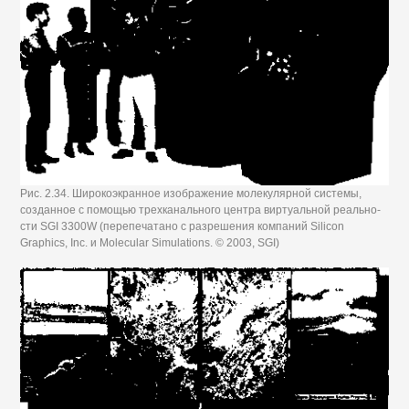
Рис. 2.34. Широкоэкранное изображение молекулярной системы,
созданное с помощью трехканального центра виртуальной реально-
сти SGI 3300W (перепечатано с разрешения компаний Silicon
Graphics, Inc. и Molecular Simulations. © 2003, SGI)