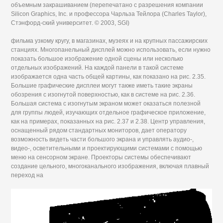
объемным закрашиванием (перепечатано с разрешения компании
Silicon Graphics, Inc. и профессора Чарльза Тейлора (Charles Taylor),
Стэнфорд-ский университет. © 2003, SGI)
фильма узкому кругу, в магазинах, музеях и на крупных пассажирских
станциях. Многопанельный дисплей можно использовать, если нужно
показать большое изображение одной сцены или несколько
отдельных изображений. На каждой панели в такой системе
изображается одна часть общей картины, как показано на рис. 2.35.
Большие графические дисплеи могут также иметь такие экраны
обозрения с изогнутой поверхностью, как в системе на рис. 2.36.
Большая система с изогнутым экраном может оказаться полезной
для группы людей, изучающих отдельное графическое приложение,
как на примерах, показанных на рис. 2.37 и 2.38. Центр управления,
оснащенный рядом стандартных мониторов, дает оператору
возможность видеть части большого экрана и управлять аудио-,
видео-, осветительными и проектирующими системами с помощью
меню на сенсорном экране. Проекторы системы обеспечивают
создание цельного, многоканального изображения, включая плавный
переход на