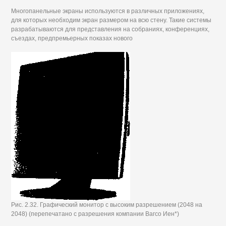
Многопанельные экраны используются в различных приложениях,
для которых необходим экран размером на всю стену. Такие системы
разрабатываются для представления на собраниях, конференциях,
съездах, предпремьерных показах нового
Рис. 2.32. Графический монитор с высоким разрешением (2048 на
2048) (перепечатано с разрешения компании Вагсо Иен*)