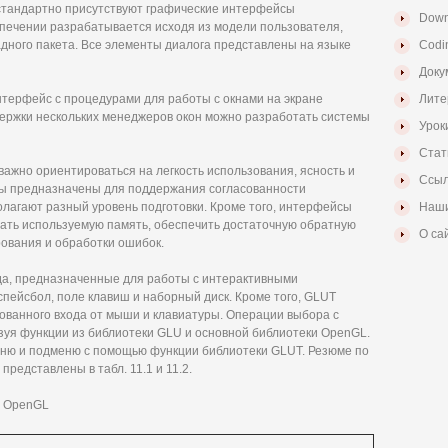
стандартно присутствуют графические интерфейсы
Down
спечении разрабатывается исходя из модели пользователя,
дного пакета. Все элементы диалога представлены на языке
Codi
Доку
терфейс с процедурами для работы с окнами на экране
Лите
держки нескольких менеджеров окон можно разработать системы
Урок
Стат
важно ориентироваться на легкость использования, ясность и
Ссыл
йсы предназначены для поддержания согласованности
лагают разный уровень подготовки. Кроме того, интерфейсы
Наши
ать используемую память, обеспечить достаточную обратную
О са
ования и обработки ошибок.
вода, предназначенные для работы с интерактивными
спейсбол, поле клавиш и наборный диск. Кроме того, GLUT
ванного входа от мыши и клавиатуры. Операции выбора с
зуя функции из библиотеки GLU и основной библиотеки OpenGL.
ню и подменю с помощью функции библиотеки GLUT. Резюме по
редставлены в табл. 11.1 и 11.2.
а OpenGL