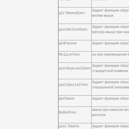
Задает функцию обрат
д11^МоизеЕипс
кнопки мыши
Задает функцию обра
д1и1Мо11опЕипс
курсора мыши при наж
glutPassive
Задает функцию обрат
Мо1д.опГипс
на при перемещении 
Задает функцию обрат
д1и!:КеуЬоаг(1Еипс
стандартной клавиши
Задает функцию обрат
д1и13рес1а1Гипс
специальной (наприм
glutTaЫet
Задает функцию обрат
звана при нажатии кно
ButtonFunc
дисплея
д1и1:ТаЫеЪ
Задает функцию обрат