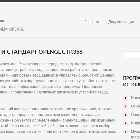
Главная
Документация
ИЕМ OPENGL
 СТАНДАРТ OPENGL СТР.356
и режима. Режим запроса передает ввод под управление
изации устройства ввода и программа работают параллельно.
ода инициировать ввод данных и управлять обработкой данных.
ПРОГР
их устройств и определенного физического устройства, которое
ИСПОЛ
того типа, информация вводится в программу. Программа-
ое использование различных физических устройств ввода,
Ново
Осно
ажений широко применяются во многих приложениях, включая
методы предлагают пользователю возможность задавать
Open
оложение объектов определенными ориентациями или взаимным
Инфо
ь объекты на сцене. Чтобы облегчить расположение и выбор
ко используются сетки, поля притяжения и эластичные методы.
Муль
граф