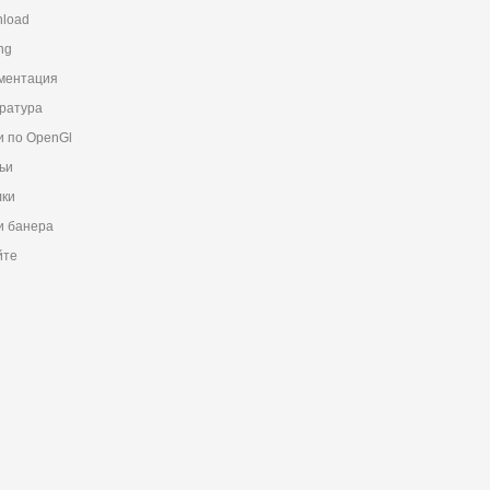
load
ng
ментация
ратура
и по OpenGl
ьи
ки
 банера
йте