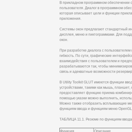
В прикладном программном обеспечении 
пользователя. Диалог в программном обе
которая описывает цели и функции прикла
приложения.
Системы окон предлагают стандартный ин
дисплея, меню и пиктограммами. Для под
окон.
При разработке диалога с пользователем 
гибкость. По сути, графические интерфе
взаимодействия с пользователем и предпо
разрабатываются так, чтобы минимизиров
связь и адекватные возможности резервир
В Utility Toolkit GLUT имеются функции в
устройствами, такими как мышь, планшет, 
предоставляет функцию приема комбиниро
помощью указки можно выполнить, исполь
Можно также отобразить всплывающие ме
функциям ввода и функциям меню OpenGL п
ТАБЛИЦА 11.1. Резюме по функциям ввод
Функция
Описание