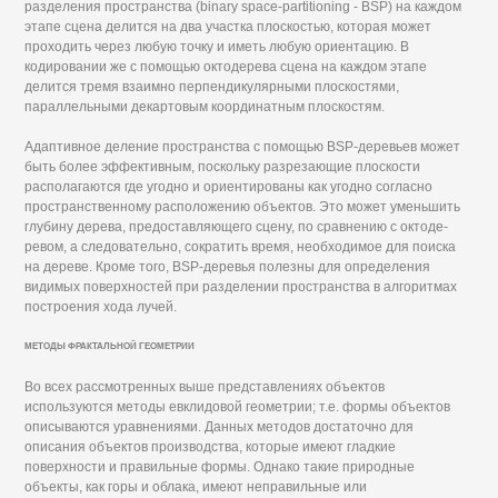
разделения пространства (binary space-partitioning - BSP) на каждом
этапе сцена делится на два участка плоскостью, которая может
проходить через любую точку и иметь любую ориентацию. В
кодировании же с помощью октодерева сцена на каждом этапе
делится тремя взаимно перпендикулярными плоскостями,
параллельными декартовым координатным плоскостям.
Адаптивное деление пространства с помощью BSP-деревьев может
быть более эффективным, поскольку разрезающие плоскости
располагаются где угодно и ориентированы как угодно согласно
пространственному расположению объектов. Это может уменьшить
глубину дерева, предоставляющего сцену, по сравнению с октоде-
ревом, а следовательно, сократить время, необходимое для поиска
на дереве. Кроме того, BSP-деревья полезны для определения
видимых поверхностей при разделении пространства в алгоритмах
построения хода лучей.
МЕТОДЫ ФРАКТАЛЬНОЙ ГЕОМЕТРИИ
Во всех рассмотренных выше представлениях объектов
используются методы евклидовой геометрии; т.е. формы объектов
описываются уравнениями. Данных методов достаточно для
описания объектов производства, которые имеют гладкие
поверхности и правильные формы. Однако такие природные
объекты, как горы и облака, имеют неправильные или