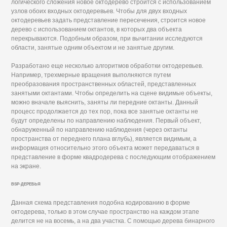
логического сложения новое октодерево строится с использованием
узлов обоих входных октодеревьев. Чтобы для двух входных
октодеревьев задать представление пересечения, строится новое
дерево с использованием октантов, в которых два объекта
перекрываются. Подобным образом, при вычитании исследуются
области, занятые одним объектом и не занятые другим.
Разработано еще несколько алгоритмов обработки октодеревьев.
Например, трехмерные вращения выполняются путем
преобразования пространственных областей, представленных
занятыми октантами. Чтобы определить на сцене видимые объекты,
можно вначале выяснить, заняты ли передние октанты. Данный
процесс продолжается до тех пор, пока все занятые октанты не
будут определены по направлению наблюдения. Первый объект,
обнаруженный по направлению наблюдения (через октанты
пространства от переднего плана вглубь), является видимым, а
информация относительно этого объекта может передаваться в
представление в форме квадродерева с последующим отображением
на экране.
BSP-ДЕРЕБЬЯ
Данная схема представления подобна кодированию в форме
октодерева, только в этом случае пространство на каждом этапе
делится не на восемь, а на два участка. С помощью дерева бинарного