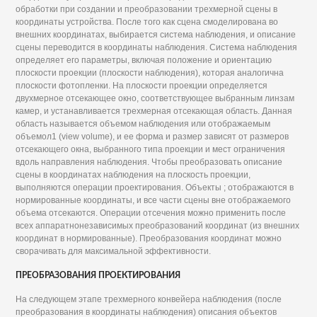
обработки при создании и преобразовании трехмерной сцены в
координаты устройства. После того как сцена смоделирована во
внешних координатах, выбирается система наблюдения, и описание
сцены переводится в координаты наблюдения. Система наблюдения
определяет его параметры, включая положение и ориентацию
плоскости проекции (плоскости наблюдения), которая аналогична
плоскости фотопленки. На плоскости проекции определяется
двухмерное отсекающее окно, соответствующее выбранным линзам
камер, и устанавливается трехмерная отсекающая область. Данная
область называется объемом наблюдения или отображаемым
объемол1 (view volume), и ее форма и размер зависят от размеров
отсекающего окна, выбранного типа проекции и мест ограничения
вдоль направления наблюдения. Чтобы преобразовать описание
сцены в координатах наблюдения на плоскость проекции,
выполняются операции проектирования. Объекты ; отображаются в
нормированные координаты, и все части сцены вне отображаемого
объема отсекаются. Операции отсечения можно применить после
всех аппаратнонезависимых преобразований координат (из внешних
координат в нормированные). Преобразования координат можно
сворачивать для максимальной эффективности.
ПРЕОБРАЗОВАНИЯ ПРОЕКТИРОВАНИЯ
На следующем этапе трехмерного конвейера наблюдения (после
преобразования в координаты наблюдения) описания объектов