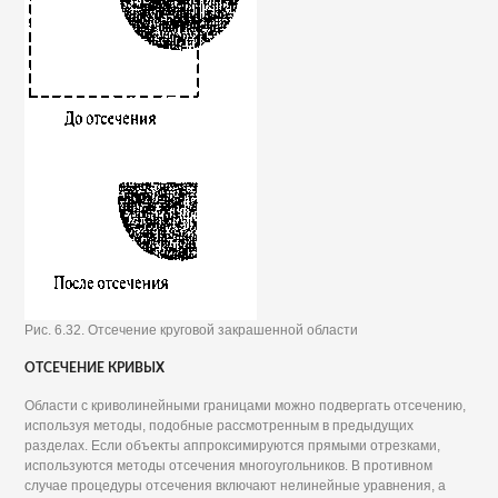
Рис. 6.32. Отсечение круговой закрашенной области
ОТСЕЧЕНИЕ КРИВЫХ
Области с криволинейными границами можно подвергать отсечению,
используя методы, подобные рассмотренным в предыдущих
разделах. Если объекты аппроксимируются прямыми отрезками,
используются методы отсечения многоугольников. В противном
случае процедуры отсечения включают нелинейные уравнения, а