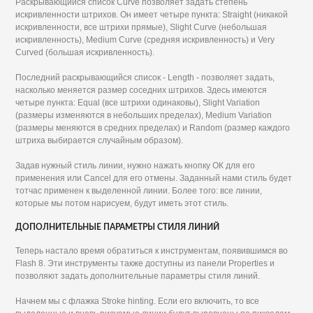
Раскрывающийся список Curve позволяет задать степень
искривленности штрихов. Он имеет четыре пункта: Straight (никакой
искривленности, все штрихи прямые), Slight Curve (небольшая
искривленность), Medium Curve (средняя искривленность) и Very
Curved (большая искривленность).
Последний раскрывающийся список - Length - позволяет задать,
насколько меняется размер соседних штрихов. Здесь имеются
четыре пункта: Equal (все штрихи одинаковы), Slight Variation
(размеры изменяются в небольших пределах), Medium Variation
(размеры меняются в средних пределах) и Random (размер каждого
штриха выбирается случайным образом).
Задав нужный стиль линии, нужно нажать кнопку ОК для его
применения или Cancel для его отмены. Заданный нами стиль будет
тотчас применен к выделенной линии. Более того: все линии,
которые мы потом нарисуем, будут иметь этот стиль.
ДОПОЛНИТЕЛЬНЫЕ ПАРАМЕТРЫ СТИЛЯ ЛИНИЙ
Теперь настало время обратиться к инструментам, появившимся во
Flash 8. Эти инструменты также доступны из панели Properties и
позволяют задать дополнительные параметры стиля линий.
Начнем мы с флажка Stroke hinting. Если его включить, то все