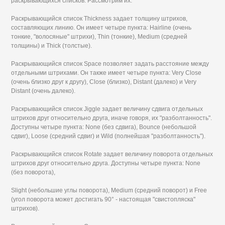
раскрывающихся списков. Рассмотрим их.
Раскрывающийся список Thickness задает толщину штрихов,
составляющих линию. Он имеет четыре пункта: Hairline (очень
тонкие, "волосяные" штрихи), Thin (тонкие), Medium (средней
толщины) и Thick (толстые).
Раскрывающийся список Space позволяет задать расстояние между
отдельными штрихами. Он также имеет четыре пункта: Very Close
(очень близко друг к другу), Close (близко), Distant (далеко) и Very
Distant (очень далеко).
Раскрывающийся список Jiggle задает величину сдвига отдельных
штрихов друг относительно друга, иначе говоря, их "разболтанность".
Доступны четыре пункта: None (без сдвига), Bounce (небольшой
сдвиг), Loose (средний сдвиг) и Wild (полнейшая "разболтанность").
Раскрывающийся список Rotate задает величину поворота отдельных
штрихов друг относительно друга. Доступны четыре пункта: None
(без поворота),
Slight (небольшие углы поворота), Medium (средний поворот) и Free
(угол поворота может достигать 90° - настоящая "свистопляска"
штрихов).