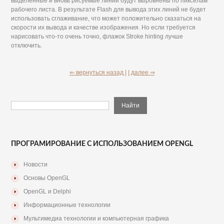
выделенные и вновь рисуемые линии будут выровнены по пикселам
рабочего листа. В результате Flash для вывода этих линий не будет
использовать сглаживание, что может положительно сказаться на
скорости их вывода и качестве изображения. Но если требуется
нарисовать что-то очень точно, флажок Stroke hinting лучше
отключить.
⇐ вернуться назад |
| далее ⇒
ПРОГРАМИРОВАНИЕ С ИСПОЛЬЗОВАНИЕМ OPENGL
Новости
Основы OpenGL
OpenGL и Delphi
Информационные технологии
Мультимедиа технологии и компьютерная графика