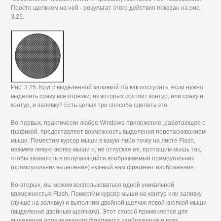
Просто щелкнем на ней - результат этого действия показан на рис.
3.25.
Рис. 3.25. Круг с выделенной заливкой Но как поступить, если нужно
выделить сразу все отрезки, из которых состоит контур, или сразу и
контур, и заливку? Есть целых три способа сделать это.
Во-первых, практически любое Windows-приложение, работающее с
графикой, предоставляет возможность выделения перетаскиванием
мыши. Поместим курсор мыши в какую-либо точку на листе Flash,
нажмем левую кнопку мыши и, не отпуская ее, протащим мышь так,
чтобы захватить в получающийся воображаемый прямоугольник
(прямоугольник выделения) нужный нам фрагмент изображения.
Во-вторых, мы можем воспользоваться одной уникальной
возможностью Flash. Поместим курсор мыши на контур или заливку
(лучше на заливку) и выполним двойной щелчок левой кнопкой мыши
(выделение двойным щелчком). Этот способ применяется для
выделения определенного фрагмента изображения и всех