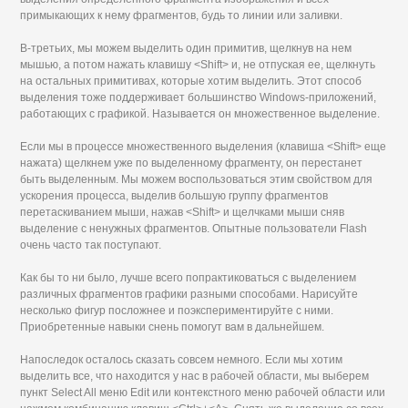
примыкающих к нему фрагментов, будь то линии или заливки.
В-третьих, мы можем выделить один примитив, щелкнув на нем
мышью, а потом нажать клавишу <Shift> и, не отпуская ее, щелкнуть
на остальных примитивах, которые хотим выделить. Этот способ
выделения тоже поддерживает большинство Windows-приложений,
работающих с графикой. Называется он множественное выделение.
Если мы в процессе множественного выделения (клавиша <Shift> еще
нажата) щелкнем уже по выделенному фрагменту, он перестанет
быть выделенным. Мы можем воспользоваться этим свойством для
ускорения процесса, выделив большую группу фрагментов
перетаскиванием мыши, нажав <Shift> и щелчками мыши сняв
выделение с ненужных фрагментов. Опытные пользователи Flash
очень часто так поступают.
Как бы то ни было, лучше всего попрактиковаться с выделением
различных фрагментов графики разными способами. Нарисуйте
несколько фигур посложнее и поэкспериментируйте с ними.
Приобретенные навыки снень помогут вам в дальнейшем.
Напоследок осталось сказать совсем немного. Если мы хотим
выделить все, что находится у нас в рабочей области, мы выберем
пункт Select All меню Edit или контекстного меню рабочей области или