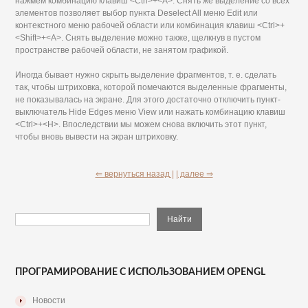
нажмем комбинацию клавиш <Ctrl>+<A>. Снять же выделение со всех
элементов позволяет выбор пункта Deselect All меню Edit или
контекстного меню рабочей области или комбинация клавиш <Ctrl>+
<Shift>+<A>. Снять выделение можно также, щелкнув в пустом
пространстве рабочей области, не занятом графикой.
Иногда бывает нужно скрыть выделение фрагментов, т. е. сделать
так, чтобы штриховка, которой помечаются выделенные фрагменты,
не показывалась на экране. Для этого достаточно отключить пункт-
выключатель Hide Edges меню View или нажать комбинацию клавиш
<Ctrl>+<H>. Впоследствии мы можем снова включить этот пункт,
чтобы вновь вывести на экран штриховку.
⇐ вернуться назад |
| далее ⇒
ПРОГРАМИРОВАНИЕ С ИСПОЛЬЗОВАНИЕМ OPENGL
Новости