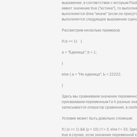
выражение, в соответствии с которым Fla
имеет значение true ("истина"), то выполня
выполняется блок "иначе" (если он присутс
выполняется следующее выражение сцен
Рассмотрим несколько примеров.
if (х == 1) {
а = "Единица"; b = 1;
}
else { а = "Не единица"; Ь = 22222;
}
Здесь мы сравниваем значение переменной
присваиваем переменным f и h разные зна
записывается оператор сравнения, в скобк
Условие может быть довольно сложным:
if ( (х == 1) && (у > 10) ) f = 3; else f =
true в случае, если значение переменной 