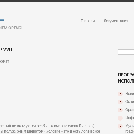
Главная
Документация
ИЕМ OPENGL
.220
ормат:
ПРОГР
ИСПОЛ
Ново
Осно
Open
Инфо
жений используются особые ключевые слова if и else (в
Муль
 полужирным шрифтом). Условие - это и есть логическое
граф