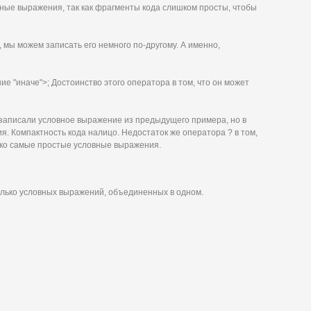
ные выражения, так как фрагменты кода слишком просты, чтобы
 мы можем записать его немного по-другому. А именно,
е "иначе">; Достоинство этого оператора в том, что он может
и мы записали условное выражение из предыдущего примера, но в
. Компактность кода налицо. Недостаток же оператора ? в том,
ько самые простые условные выражения.
олько условных выражений, объединенных в одном.