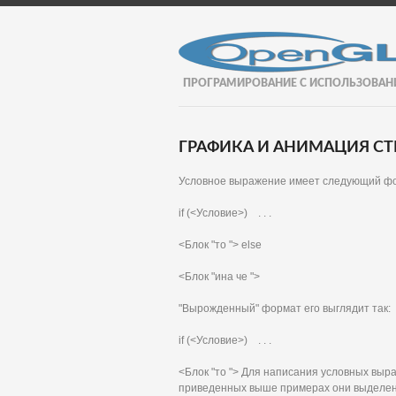
ПРОГРАМИРОВАНИЕ С ИСПОЛЬЗОВАН
ГРАФИКА И АНИМАЦИЯ СТР
Условное выражение имеет следующий ф
if (<Условие>) . . .
<Блок "то "> else
<Блок "ина че ">
"Вырожденный" формат его выглядит так:
if (<Условие>) . . .
<Блок "то "> Для написания условных выра
приведенных выше примерах они выделены