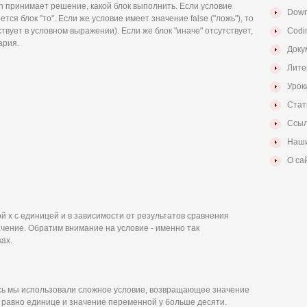
sh принимает решение, какой блок выполнить. Если условие
Down
ется блок "то". Если же условие имеет значение false ("ложь"), то
твует в условном выражении). Если же блок "иначе" отсутствует,
Codi
ария.
Доку
Лите
Урок
Стат
Ссыл
Наши
О са
 х с единицей и в зависимости от результатов сравнения
чение. Обратим внимание на условие - именно так
ах.
 33; Здесь мы использовали сложное условие, возвращающее значение
х равно единице и значение переменной у больше десяти.