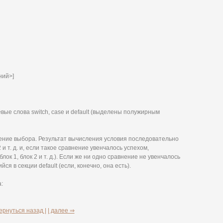
ний>]
ые слова switch, case и default (выделены полужирным
ение выбора. Результат вычисления условия последовательно
и т. д. и, если такое сравнение увенчалось успехом,
ок 1, блок 2 и т. д.). Если же ни одно сравнение не увенчалось
я в секции default (если, конечно, она есть).
:
ернуться назад |
| далее ⇒