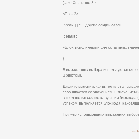
[case Оначение 2> :
<Блок 2>
[break; ] ] с… Другие секции case>
[default :
<Блок, исполняемый для остальных значе
}
В выражениях выбора используются ключев
шрифтом).
Давайте выясним, как выполняется выраж
сравнивается со значением 1, значением 2 
выполняется соответствующий блок кода (бл
успехом, выполняется блок кода, находящийс
Пример использования выражения выбора
⇐ в