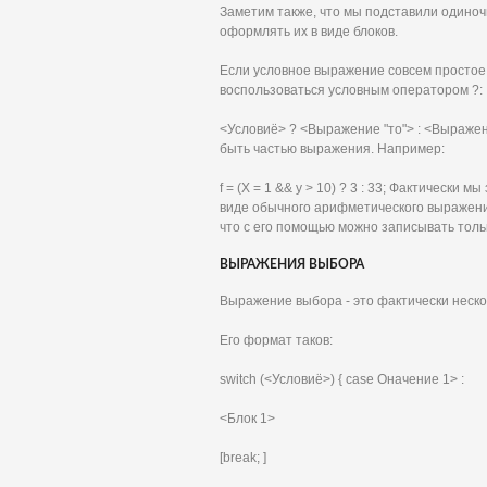
Заметим также, что мы подставили одиноч
оформлять их в виде блоков.
Если условное выражение совсем простое,
воспользоваться условным оператором ?:
<Условиё> ? <Выражение "то"> : <Выражени
быть частью выражения. Например:
f = (X = 1 && у > 10) ? 3 : 33; Фактическ
виде обычного арифметического выражения
что с его помощью можно записывать тол
ВЫРАЖЕНИЯ ВЫБОРА
Выражение выбора - это фактически неск
Его формат таков:
switch (<Условиё>) { case Оначение 1> :
<Блок 1>
[break; ]