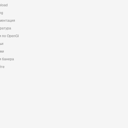
load
ng
ментация
ратура
и по OpenGl
ьи
ки
 банера
йте