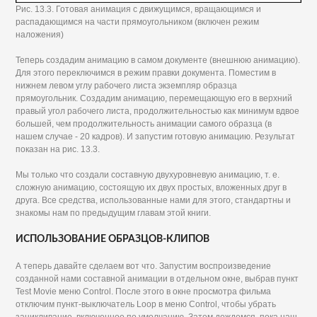
Рис. 13.3. Готовая анимация с движущимся, вращающимся и
распадающимся на части прямоугольником (включен режим
наложения)
Теперь создадим анимацию в самом документе (внешнюю анимацию).
Для этого переключимся в режим правки документа. Поместим в
нижнем левом углу рабочего листа экземпляр образца
прямоугольник. Создадим анимацию, перемещающую его в верхний
правый угол рабочего листа, продолжительностью как минимум вдвое
большей, чем продолжительность анимации самого образца (в
нашем случае - 20 кадров). И запустим готовую анимацию. Результат
показан на рис. 13.3.
Мы только что создали составную двухуровневую анимацию, т. е.
сложную анимацию, состоящую их двух простых, вложенных друг в
друга. Все средства, использованные нами для этого, стандартны и
знакомы нам по предыдущим главам этой книги.
ИСПОЛЬЗОВАНИЕ ОБРАЗЦОВ-КЛИПОВ
А теперь давайте сделаем вот что. Запустим воспроизведение
созданной нами составной анимации в отдельном окне, выбрав пункт
Test Movie меню Control. После этого в окне просмотра фильма
отключим пункт-выключатель Loop в меню Control, чтобы убрать
зацикливание, включенное по умолчанию. Затем дождемся, пока наш