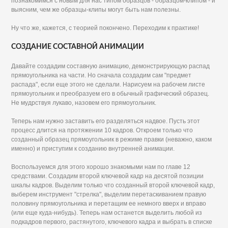
познакомимся с новым для нас типом образцов - образцом-клипом - и
выясним, чем же образцы-клипы могут быть нам полезны.
Ну что же, кажется, с теорией покончено. Переходим к практике!
СОЗДАНИЕ СОСТАВНОЙ АНИМАЦИИ
Давайте создадим составную анимацию, демонстрирующую распад
прямоугольника на части. Но сначала создадим сам "предмет
распада", если еще этого не сделали. Нарисуем на рабочем листе
прямоугольник и преобразуем его в обычный графический образец.
Не мудрствуя лукаво, назовем его прямоугольник.
Теперь нам нужно заставить его разделяться надвое. Пусть этот
процесс длится на протяжении 10 кадров. Откроем только что
созданный образец прямоугольник в режиме правки (неважно, каком
именно) и приступим к созданию внутренней анимации.
Воспользуемся для этого хорошо знакомыми нам по главе 12
средствами. Создадим второй ключевой кадр на десятой позиции
шкалы кадров. Выделим только что созданный второй ключевой кадр,
выберем инструмент "стрелка", выделим перетаскиванием правую
половину прямоугольника и перетащим ее немного вверх и вправо
(или еще куда-нибудь). Теперь нам останется выделить любой из
подкадров первого, растянутого, ключевого кадра и выбрать в списке