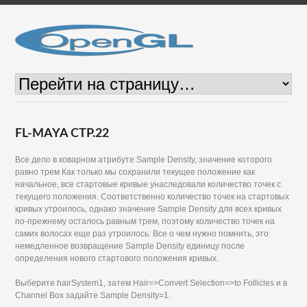
FL-MAYA СТР.22
Все дело в коварном атрибуте Sample Density, значение которого
равно трем Как только мы сохранили текущее положение как
начальное, все стартовые кривые унаследовали количество точек с
текущего положения. Соответственно количество точек на стартовых
кривых утроилось, однако значение Sample Density для всех кривых
по-прежнему осталось равным трем, поэтому количество точек на
самих волосах еще раз утроилось. Все о чем нужно помнить, это
немедленное возвращение Sample Density единицу после
определения нового стартового положения кривых.
Выберите hairSystem1, затем Hair=>Convert Selection=>to Follicles и в
Channel Воx задайте Sample Density=1.