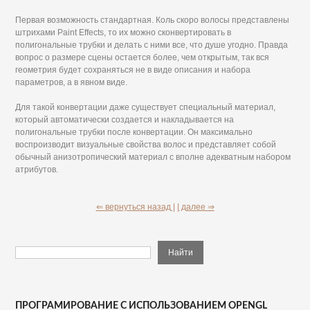
Первая возможность стандартная. Коль скоро волосы представлены
штрихами Paint Effects, то их можно сконвертировать в
полигональные трубки и делать с ними все, что душе угодно. Правда
вопрос о размере сцены остается более, чем открытым, так вся
геометрия будет сохраняться не в виде описания и набора
параметров, а в явном виде.
Для такой конвертации даже существует специальный материал,
который автоматически создается и накладывается на
полигональные трубки после конвертации. Он максимально
воспроизводит визуальные свойства волос и представляет собой
обычный анизотропический материал с вполне адекватным набором
атрибутов.
⇐ вернуться назад |
| далее ⇒
ПРОГРАМИРОВАНИЕ С ИСПОЛЬЗОВАНИЕМ OPENGL