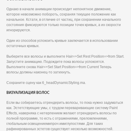
Однако в начале анимации происходит непонятное движение,
которое невозможно побороть, сохраняя текущее положение как
начальное. Кстати, в отличие от частиц, при сохранении начального
состояния фиксируются только позиции точек кривых, а их скорости
игнорируются.
Один из способов успокоить кривые заключается в использовании
остаточных кривых.
Выберите все волосы и выполните Hair=>Set Rest Position=>from Start.
Запустите анимацию. Подождите пока волосы успокоятся.
Выполните снова Hair=>Set Start Position=>from Current Теперь
волосы должны наконец-то затихнуть.
Сохраните сцену как 6_headDynamicStyling.ma.
ВИЗУАЛИЗАЦИЯ ВОЛОС
Если вы собираетесь отрендерить волосы, то пока нужно задуматься
как. Эстетствующие умы, с трудом переваривающие систему Paint
Effects, наверняка с нетерпением желают отрендерить волосы по
полной программе, то есть с отражениями, преломлениями,
глобальным освещениемипроч имиглупостями. Для таких
рафинированных эстетов существует несколько возможностей.