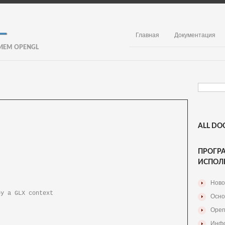
Главная
Документация
ИЕМ OPENGL
ALL DO
ПРОГР
ИСПОЛ
Ново
ontext

Осно
Open
Инфо