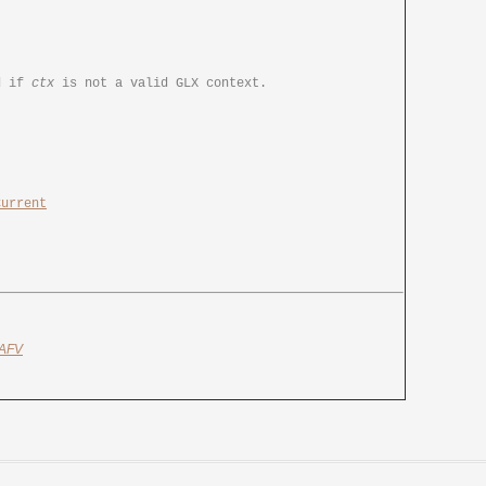
  GLXBadContext	is generated if	
ctx
 is not a valid GLX context.

Current
AFV