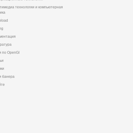
тимедиа технологии и компьютерная
ика
load
ng
ментация
ратура
и по OpenGl
ьи
ки
 банера
йте