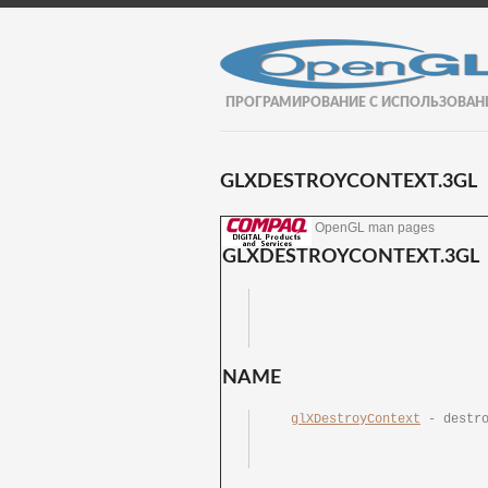
ПРОГРАМИРОВАНИЕ С ИСПОЛЬЗОВАН
GLXDESTROYCONTEXT.3GL
OpenGL man pages
GLXDESTROYCONTEXT.3GL
NAME
glXDestroyContext
 - destroy a	GLX c