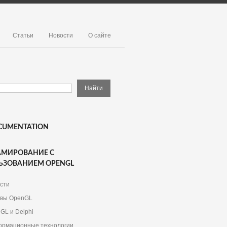
Статьи
Новости
О сайте
CUMENTATION
АМИРОВАНИЕ С
ЬЗОВАНИЕМ OPENGL
сти
вы OpenGL
GL и Delphi
рмационные технологии