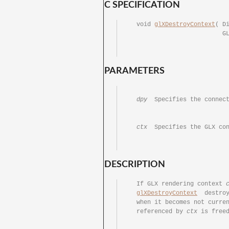
C SPECIFICATION
  void 
glXDestroyContext
( D
			 
PARAMETERS
dpy
  Specifies the connection	to the X se
ctx
  Specifies the GLX con
DESCRIPTION
  If GLX rendering context 
glXDestroyContext
  destro
  when it becomes not current to any thread.  In either	case, the resource ID

  referenced by	
ctx
 is freed