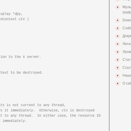
Муль
граф
isplay *
dpy
,

 GLXContext 
ctx
 )

Down
Codi
Доку
Лите
Урок
rver.

Стат
Ссыл
text to be destroyed.

Наши
О са
ctx
 is not current to any thread,

ys it immediately.  Otherwise, 
ctx
 is destroyed

 immediately.
