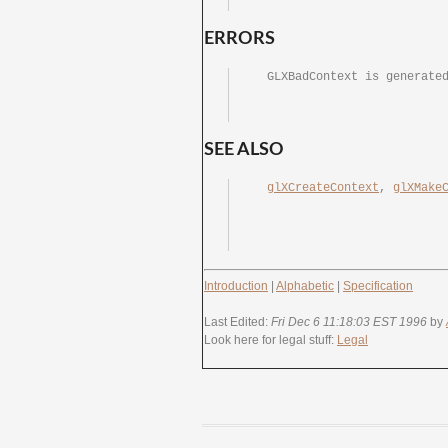
ERRORS
SEE ALSO
glXCreateContext
, 
glXMake
Introduction
|
Alphabetic
|
Specification
Last Edited:
Fri Dec 6 11:18:03 EST 1996
by
Look here for legal stuff:
Legal