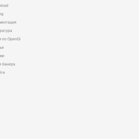
load
ng
ментация
ратура
и по OpenGl
ьи
ки
 банера
йте