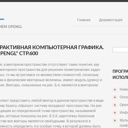
Главная
Документация
ИЕМ OPENGL
ЕРАКТИВНАЯ КОМПЬЮТЕРНАЯ ГРАФИКА.
ENGL" СТР.600
, в векторном пространстве отсутствуют такие понятия, как
 векторного пространства для решения геометрических задач
ПРОГР
ых, то мы встретимся со множеством сложностей, поскольку
ИСПОЛ
как и физические векторные величины, имеют модуль (длину) и
я. Векторы, показанные на рис. Б.4, являются в векторном
Ново
Осно
оляет представить любой вектор в данном пространстве в виде
Open
у базису, образует систему координат пространства. На рис.
ходящие из определенной точки пространства, называемой
Инфо
ры, которые показаны на рис. Б.5,6, идентичны базисным
Муль
стве все векторы являются свободными. В результате в
граф
ожность определить эту особую точку, к которой должны быть