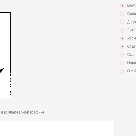
Down
Codi
Доку
Лите
Урок
Стат
Ссыл
Наши
О са
 в компьютерной графике