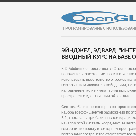
ПРОГРАМИРОВАНИЕ С ИСПОЛЬЗОВАН
ЭЙНДЖЕЛ, ЭДВАРД. "ИНТ
ВВОДНЫЙ КУРС НА БАЗЕ OP
Б.З. Аффинное пространство Строго говоря
положение и расстояние. Если в качестве
использовать пространство отрезков прям
векторы в нем являются свободными, т.е. 
направление, но не имеют точки приложени
пространстве идентичными объектами.
Система базисных векторов, которая позв
набора коэффициентов разложения по этом
Б.5,а показаны три базисных вектора, ис
началом этой системы координат. Те векто
векторам, поскольку в векторном простран
векторном пространстве отсутствует возм