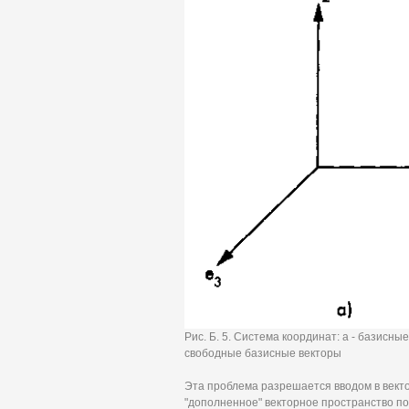
Рис. Б. 5. Система координат: а - базисные
свободные базисные векторы
Эта проблема разрешается вводом в векто
"дополненное" векторное пространство п