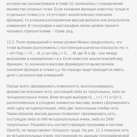
которую мы рассматривали в главе 10, начиналась с определения
множества опорных точек. Если значения функции известны только в
отдельных точках (т.е. отсутствует аналитическое описание
функции), то в нашем распоряжении массив выборок или результатов
измерения: В топографии и картографии линии уровня принято
называть горизонталями. - Прим. ред.
12.2. Поля превышений и линии уровня Можно предполагать, что
точки выборки расположены с постоянным шагом на плоскости лгу: х,
= х0+/'Адг, i = 0,…,N, y,=yo+j&y, j = 0,…, M, где Àr и Ду - шаг между
выборками в направлении х и у. Если известен аналитический вид
функции/, то значения в массиве формируются вычислением
значения функции в точках х„у. Но гораздо чаще приходится иметь
дело с результатами измерений.
Проще всего сформировать поверхности, воспользовавшись
форматом описания сети, состоящей либо из треугольных, либо из
четырехугольных ячеек. Взяв четыре выборки г(/, ;, г,+1 /+1 и г()/+1,
расположенные в соседних элементах массива, можно сформировать
либо одну четырехугольную, либо две треугольные ячейки сети.
Таким образом, массив данных позволяет сформировать сеть,
состоящую либо из NM четырехугольных ячеек, либо из 2NM
треугольных. Разработать соответствующую программу в системе
OpenGL не представляет большого труда. На рис. 12.3 показана сеть
из четырехугольных ячеек, построенная по данным топографической