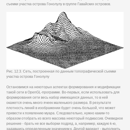
съемки участка острова Гонолулу в группе Гавайских островов.
Рис. 12.3. Сеть, построенная по данным топографической съемки
участка острова Гонолулу
Остановимся на некоторых аспектах формирования и модификации
такой сети в OpenGL-программе. Во-первых, если использовать для
формирования сети весь набор имеющихся данных, то в ней
окажется очень много ячеек маленького размера. В результате
плотность линий в изображении будет очень большой, что может
привести к появлению муара. Следовательно, нужно каким-то
образом отобрать из всего массива некоторый подмассив. Очевидное
решение - брать не все выборки подряд, а, например, каждую k-ю,
задавшись определенным значением к. Другой вариант - выполнить