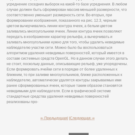
усреднение соседних выборок на какой-то базе усреднения. В любом
случае должен быть сформирован массив меньшей размерности, что
соответственно уменьшит размерность сети. Во-вторых, при
формировании изображения, показанного на рис. 12.3, черным
цветом вычерчивались линии контура ячеек, а белым цветом
заливались многоугольники ячеек. Линии контура ячеек позволяют
передать в изображении характер рельефа, а вычерчивать и
заливать многоугольники нужно для того, чтобы удалить невидимые
наблюдателю участки сети. Можно было бы воспользоваться
алгоритмом удаления невидимых поверхностей, который имеется в
составе системных средств OpenGL. Но в данном случае этого делать
не стоит, поскольку данные, описывающие рельеф, уже упорядочены.
Если формировать ячейки сети в порядке от более удаленных к
ближним, то при заливке многоугольников, ближе расположенных к
наблюдателю, автоматически удалятся контуры закрываемых ими
ранее сформированных ячеек, которые таким образом становятся
невидимыми для наблюдателя. Если в графической системе
стандартные средства удаления невидимых поверхностей
реализованы про-
⇐ Предыдущая|
|Следующая ⇒