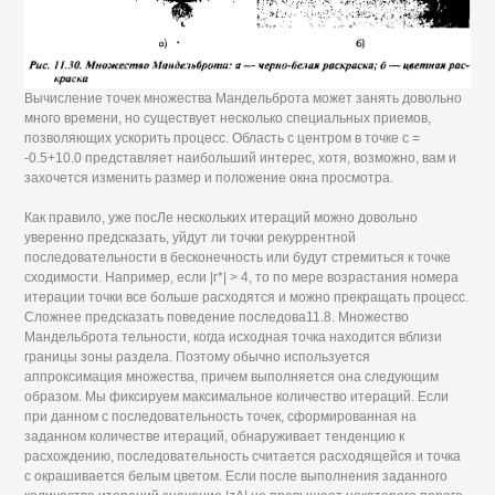
Вычисление точек множества Мандельброта может занять довольно
много времени, но существует несколько специальных приемов,
позволяющих ускорить процесс. Область с центром в точке с =
-0.5+10.0 представляет наибольший интерес, хотя, возможно, вам и
захочется изменить размер и положение окна просмотра.
Как правило, уже посЛе нескольких итераций можно довольно
уверенно предсказать, уйдут ли точки рекуррентной
последовательности в бесконечность или будут стремиться к точке
сходимости. Например, если |г*| > 4, то по мере возрастания номера
итерации точки все больше расходятся и можно прекращать процесс.
Сложнее предсказать поведение последова11.8. Множество
Мандельброта тельности, когда исходная точка находится вблизи
границы зоны раздела. Поэтому обычно используется
аппроксимация множества, причем выполняется она следующим
образом. Мы фиксируем максимальное количество итераций. Если
при данном с последовательность точек, сформированная на
заданном количестве итераций, обнаруживает тенденцию к
расхождению, последовательность считается расходящейся и точка
с окрашивается белым цветом. Если после выполнения заданного