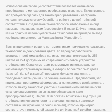
Использование таблицы соответствия позволяет очень легко
преобразовать монохромное изображение в цветное. Единственное,
что требуется сделать для такого преобразования,- настроить
исполнительную систему OpenGL на работу с другой таблицей
соответствия. Создаваемое таким способом изображение иногда
называют псевдоцветным (pseudocolor). В главе 11 будет показано,
как на практике используется такая технология на примере вывода
изображения множества Мандельброта (Mandelbrot).
Если в приложении решено по тем или иным причинам использовать
технологию индексирования цвета, то перед разработчиком
возникает проблема выбора палитры, которая включала бы 256
цветов из 224 доступных на современном типовом устройстве
отображения. Одна из методик рекомендует использовать так
называемую термальную шкалу, в которой более "теплые" цвета
(красный, белый и желтый) передают большие значения, а
"холодные" цвета (синий и зеленый) - меньшие. Предположим, что
прикладная программа сформировала монохромное изображение, в
котором между важностью участка и значением его интенсивности
установлена монотонная связь (не обязательно даже
пропорциональная). На рис. 9.26 показан возможный вид функций
отображения интенсивности на значения основных цветовых
составляющих (красной, зеленой и синей), который примерно
соответствует термальной шкале. На ил. 9 цветной вклейки показано,