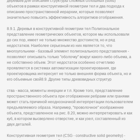
деревьев для описания структуры сложных сплошных (solid)
объектов в рамках конструктивной геометрии тел и два подхода к
описанию пространственной иерархии, которые позволяют
значительно повысить эффективность алгоритмов отображения.
8.9.1. Деревья в конструктивной геометрии тел Полигональное
представление геометрических объектов, которое мы использовали
до сих пор, имеет не только множество достоинств, но и ряд
недостатков. Наиболее серьезным из них является то, что
многоугольники - базовый элемент полигонального представления -
позволяют описывать только "оболочку" вокруг какого-либо объема, а
не собственно объем. Этот недостаток особенно отчетливо
проявляется в системах автоматизации проектирования, где
проектировщика интересует не только внешняя форма объекта, но и
его объемные свой8.9. Другие типы древовидных структур
ства - масса, моменты инерции и т.п. Кроме того, представление
пространственного объекта при отображении ребрами или гранями
может стать причиной неоднозначной интерпретации пользователем
предъявляемого образа. Например, "проволочное" изображение
объекта, представленное на рис. 8.20, можно интерпретировать и как
куб, в котором высверлено отверстие, и как узел, составленный из
двух деталей.
Конструктивная геометрия тел (CSG - constructive solid geometry) -