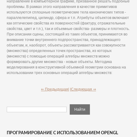
направление в компьютерной графике, призванное решать подобные
проблемы. В рамках этого направления в качестве примитивов
используются сплошные геометрические тела канонических типов -
параллелепипед, цилиндр, сфера и т.п. Атрибуты объектов включают
как оптические свойства их поверхностей (фактуру, отражательные
свойства, цвет и т.п.), так и объемные свойства- размеры и плотность.
При описании сцены, состоящей из таких объектов, принимаются во
внимание точки внутреннего подпространства, принадлежащего
объектам, и, наоборот, объекты рассматриваются как совокупности
(множества) определенных точек пространства, из которых
(множеств) с помощью операций алгебры множеств можно
формировать другие множества - новые объекты. Методика
моделирования в конструктивной объемной геометрии основана на
использовании трех основных операций апгебры множеств:
⇐ Предыдущая|
|Следующая ⇒
ПРОГРАМИРОВАНИЕ С ИСПОЛЬЗОВАНИЕМ OPENGL