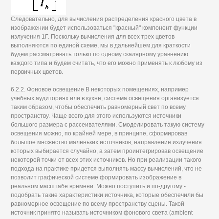
Следовательно, для вычисления распределения красного цвета в
изображении будет использоваться "красный" компонент функции
излучения 1Г. Поскольку вычисления для всех трех цветов
выполняются по единой схеме, мы в дальнейшем для краткости
будем рассматривать только по одному скалярному уравнению
каждого типа и будем считать, что его можно применять к любому из
первичных цветов.
6.2.2. Фоновое освещение В некоторых помещениях, например
учебных аудиториях или в кухне, система освещения организуется
таким образом, чтобы обеспечить равномерный свет по всему
пространству. Чаще всего для этого используются источники
большого размера с рассеивателями. Смоделировать такую систему
освещения можно, по крайней мере, в принципе, сформировав
большое множество маленьких источников, направление излучения
которых выбирается случайно, а затем проинтегрировав освещение
некоторой точки от всех этих источников. Но при реализации такого
подхода на практике придется выполнять массу вычислений, что не
позволит графической системе формировать изображение в
реальном масштабе времени. Можно поступить и по-другому -
подобрать такие характеристики источника, которые обеспечили бы
равномерное освещение по всему пространству сцены. Такой
источник принято называть источником фонового света (ambient