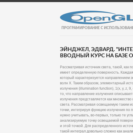
ПРОГРАМИРОВАНИЕ С ИСПОЛЬЗОВАН
ЭЙНДЖЕЛ, ЭДВАРД. "ИНТ
ВВОДНЫЙ КУРС НА БАЗЕ OP
Рассматривая источник света, такой, как п
имеет определенную поверхность. Каждая т
который характеризуется направлением эм
волн X. Таким образом, элементарный ист
излучения {illumination function), 1(х, у, 
то, что направление излучения описывает
излучения представляется как множество
света. Рассматривая освещаемую таким и
точки, интегрируя функцию излучения по п
нужно учитывать, во-первых, только те у
анализируемую точку освещаемой поверхн
и этой точкой. Для распределенного источ
такой интеграл довольно сложно как анал