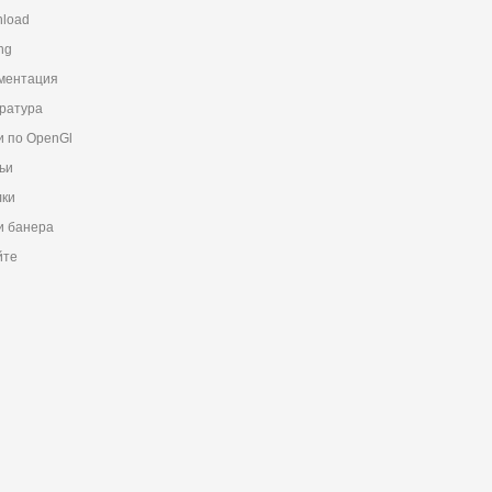
load
ng
ментация
ратура
и по OpenGl
ьи
ки
 банера
йте