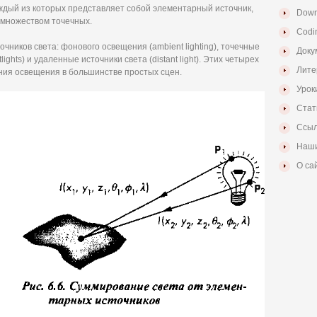
ждый из которых представляет собой элементарный источник,
Down
 множеством точечных.
Codi
ников света: фонового освещения (ambient lighting), точечные
Доку
lights) и удаленные источники света (distant light). Этих четырех
Лите
ния освещения в большинстве простых сцен.
Урок
Стат
Ссыл
Наши
О са