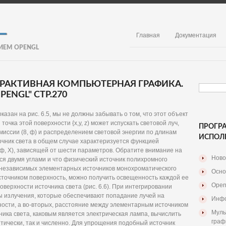
Главная
Документация
ИЕМ OPENGL
ЕРАКТИВНАЯ КОМПЬЮТЕРНАЯ ГРАФИКА.
ENGL" СТР.270
оказан на рис. 6.5, мы не должны забывать о том, что этот объект
очка этой поверхности {х,у, z) может испускать световой луч,
ПРОГР
иссии (8, ф) и распределением световой энергии по длинам
ИСПОЛ
очник света в общем случае характеризуется функцией
z, 9, ф, X), зависящей от шести параметров. Обратите внимание на
Ново
ся двумя углами и что физический источник полихромного
 независимых элементарных источников монохроматического
Осно
сточником поверхность, можно получить освещенность каждой ее
Open
оверхности источника света (рис. 6.6). При интегрировании
глы излучения, которые обеспечивают попадание лучей на
Инфо
ости, а во-вторых, расстояние между элементарным источником
Муль
ника света, каковым является электрическая лампа, вычислить
граф
итически, так и численно. Для упрощения подобный источник