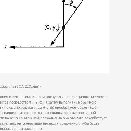
mages/tmpB6CA-213.png">
вания скоса. Таким образом, косоугольное проецирование можно
ектов посредством Н(9, ф), а затем выполнение обычного
7 показано, как матрица Н(в, ф) преобразует объект (куб)
оны видимости становятся перпендикулярными картинной
ми по отношению к ней, поскольку на оба объекта воздействует
вательно, ортогональная проекция искаженного куба будет
я проекция неискаженного.