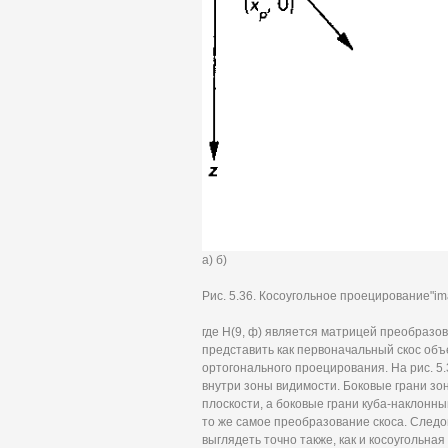
а) б)
Рис. 5.36. Косоугольное проецирование"i
где Н(9, ф) является матрицей преобразо
представить как первоначальный скос объ
ортогонального проецирования. На рис. 5.3
внутри зоны видимости. Боковые грани з
плоскости, а боковые грани куба-наклонны
то же самое преобразование скоса. Следо
выглядеть точно также, как и косоугольна