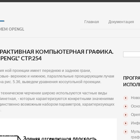
Главная
Документация
ИЕМ OPENGL
ЕРАКТИВНАЯ КОМПЬЮТЕРНАЯ ГРАФИКА.
ENGL" СТР.254
ия ной проекции имеет переднюю и заднюю грани,
оковые- верхнюю и нижнюю, параллельные проецирующим лучам
ПРОГР
у на рис. 5.36, выведем уравнения косоугольной проекции.
ИСПОЛ
В техническом черчении широко используются частные виды
Ново
абинетная, - которые характеризуются конкретными значениями
я единственно возможным набором параметров, характеризующих
Осно
.
Open
Инфо
Муль
граф