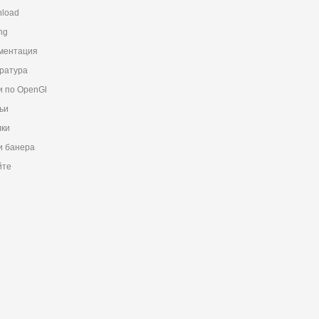
load
ng
ментация
ратура
и по OpenGl
ьи
ки
 банера
йте