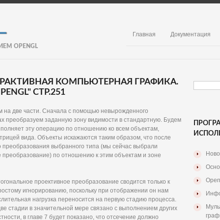
Главная
Документация
ИЕМ OPENGL
ЕРАКТИВНАЯ КОМПЬЮТЕРНАЯ ГРАФИКА.
ENGL" СТР.251
 на две части. Сначала с помощью невырожденного
х преобразуем заданную зону видимости в стандартную. Будем
ПРОГР
ыполняет эту операцию по отношению ко всем объектам,
ИСПОЛ
трицей вида. Объекты искажаются таким образом, что после
о преобразования выбранного типа (мы сейчас выбрали
Ново
 преобразование) по отношению к этим объектам и зоне
Осно
Open
ртогональное проективное преобразование сводится только к
простому игнорированию, поскольку при отображении он нам
Инфо
ислительная нагрузка переносится на первую стадию процесса.
Муль
ве стадии в значительной мере связано с выполнением других
граф
тности, в главе 7 будет показано, что отсечение должно