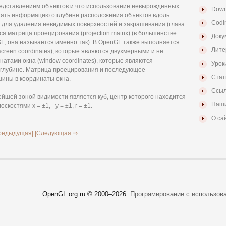
едставлением объектов и что использование невырожденных
Down
ять информацию о глубине расположения объектов вдоль
Codi
 для удаления невидимых поверхностей и закрашивания (глава
я матрица проецирования (projection matrix) (в большинстве
Доку
GL, она называется именно так). В OpenGL также выполняется
Лите
creen coordinates), которые являются двухмерными и не
натами окна (window coordinates), которые являются
Урок
глубине. Матрица проецирования и последующее
Стат
ины в координаты окна.
Ссыл
йшей зоной видимости является куб, центр которого находится
Наши
костями х = ±1, _у = ±1, г = ±1.
О са
редыдущая|
|Следующая ⇒
OpenGL.org.ru © 2000–
2026.
Програмирование с использов