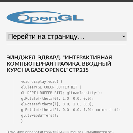
ЭЙНДЖЕЛ, ЭДВАРД. "ИНТЕРАКТИВНАЯ
КОМПЬЮТЕРНАЯ ГРАФИКА. ВВОДНЫЙ
КУРС НА БАЗЕ OPENGL" СТР.215
void display(void) {

glClear(GL_COLOR_BUFFER_BIT | 
GL_DEPTH_BUFFER_BIT); glLoadIdentity();

glRotatef(theta[0], 1.0, 0.0, 0.0); 
glRotatef(theta[l], 0.0, 1.0, 0.0); 
glRotatef(theta[2], 0.0, 0.0, 1.0); colorcube(); 
glutSwapBuffers();

}
В функции обработки событий мыши mouse ( ) выбирается ось