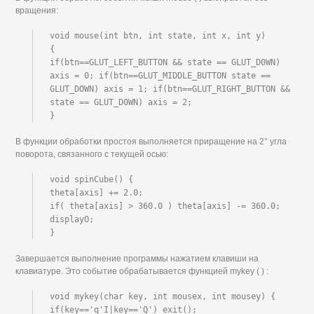
вращения:
void mouse(int btn, int state, int x, int y)

{

if(btn==GLUT_LEFT_BUTTON && state == GLUT_D0WN) 
axis = 0; if(btn==GLUT_MIDDLE_BUTTON state == 
GLUT_DOWN) axis = 1; if(btn==GLUT_RIGHT_BUTTON && 
state == GLUT_D0WN) axis = 2;

}
В функции обработки простоя выполняется приращение на 2° угла
поворота, связанного с текущей осью:
void spinCube() {

theta[axis] += 2.0;

if( theta[axis] > 360.0 ) theta[axis] -= 360.0; 
displayO;

}
Завершается выполнение программы нажатием клавиши на
клавиатуре. Это событие обрабатывается функцией mykey ( ) :
void mykey(char key, int mousex, int mousey) {

if(key=='q'I|key=='Q') exit();
