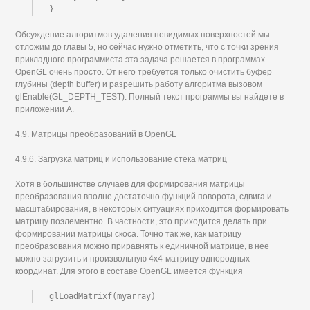
}
Обсуждение алгоритмов удаления невидимых поверхностей мы
отложим до главы 5, но сейчас нужно отметить, что с точки зрения
прикладного программиста эта задача решается в программах
OpenGL очень просто. От него требуется только очистить буфер
глубины (depth buffer) и разрешить работу алгоритма вызовом
glEnable(GL_DEPTH_TEST). Полный текст программы вы найдете в
приложении А.
4.9. Матрицы преобразований в OpenGL
4.9.6. Загрузка матриц и использование стека матриц
Хотя в большинстве случаев для формирования матрицы
преобразования вполне достаточно функций поворота, сдвига и
масштабирования, в некоторых ситуациях приходится формировать
матрицу поэлементно. В частности, это приходится делать при
формировании матрицы скоса. Точно так же, как матрицу
преобразования можно приравнять к единичной матрице, в нее
можно загрузить и произвольную 4х4-матрицу однородных
координат. Для этого в составе OpenGL имеется функция
glLoadMatrixf(myarray)