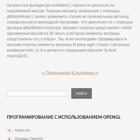
Аргументом функции glLoadMatrixf ( ) является указатель на
загружаемый массив. Текущую матрицу, выбранную с помощью
glMatrixMode( ), можно домножить справа на произвольную матрицу,
определенную в прикладной программе. Это выполняется с помощью
функции gMultMatrixf (myarray). Аргумент myarray представляет собой
одномерный массив из 16 чисел, в котором элементы матрицы
представлены по столбца». Так, если необходимо сформировать в
массиве myarray элементы матрицы M (речь идет только о матрицах
размером 4x4), то это делается следующим образом: GLfloat
myarray[16];
⇐ Предыдущая|
|Следующая ⇒
ПРОГРАМИРОВАНИЕ С ИСПОЛЬЗОВАНИЕМ OPENGL
Новости
Основы OpenGL