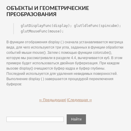
ОБЪЕКТЫ И ГЕОМЕТРИЧЕСКИЕ
ПРЕОБРАЗОВАНИЯ
glutDisplayFunc(display); glutldleFunc(spincube); 
glutMouseFunc(mouse);
В функции отображения display ( ) сначала устанавливается матрица
вида, для чего используются три угла, заданных в функции обработки
событий мыши mouse(). Затем с помощью функции colorcube(),
которую мы рассматривали в разделе 4.4, вычерчивается куб. В этом
примере будет использоваться двойная буферизация. При каждом
вызове display() очищаются буфер кадра и буфер глубины.
Последний используется для удаления невидимых поверхностей.
Выполнение display ( ) завершается процедурой переключения
буферов:
⇐ Предыдущая|
|Следующая ⇒