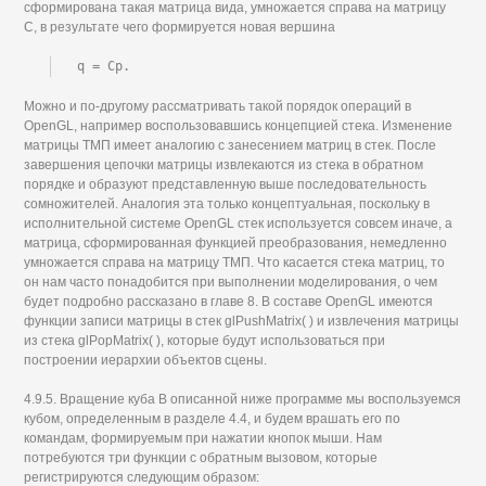
сформирована такая матрица вида, умножается справа на матрицу
С, в результате чего формируется новая вершина
q = Cp.
Можно и по-другому рассматривать такой порядок операций в
OpenGL, например воспользовавшись концепцией стека. Изменение
матрицы ТМП имеет аналогию с занесением матриц в стек. После
завершения цепочки матрицы извлекаются из стека в обратном
порядке и образуют представленную выше последовательность
сомножителей. Аналогия эта только концептуальная, поскольку в
исполнительной системе OpenGL стек используется совсем иначе, а
матрица, сформированная функцией преобразования, немедленно
умножается справа на матрицу ТМП. Что касается стека матриц, то
он нам часто понадобится при выполнении моделирования, о чем
будет подробно рассказано в главе 8. В составе OpenGL имеются
функции записи матрицы в стек glPushMatrix( ) и извлечения матрицы
из стека glPopMatrix( ), которые будут использоваться при
построении иерархии объектов сцены.
4.9.5. Вращение куба В описанной ниже программе мы воспользуемся
кубом, определенным в разделе 4.4, и будем врашать его по
командам, формируемым при нажатии кнопок мыши. Нам
потребуются три функции с обратным вызовом, которые
регистрируются следующим образом: