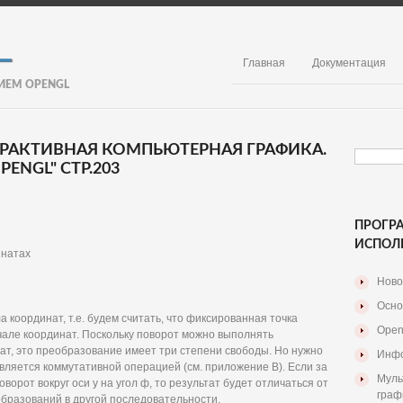
Главная
Документация
ИЕМ OPENGL
ЕРАКТИВНАЯ КОМПЬЮТЕРНАЯ ГРАФИКА.
ENGL" СТР.203
ПРОГР
ИСПОЛ
инатах
Ново
Осно
 координат, т.е. будем считать, что фиксированная точка
Open
чале координат. Поскольку поворот можно выполнять
нат, это преобразование имеет три степени свободы. Но нужно
Инфо
вляется коммутативной операцией (см. приложение В). Если за
Муль
оворот вокруг оси у на угол ф, то результат будет отличаться от
граф
бразований в другой последовательности.