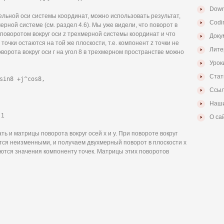
Down
ельной оси системы координат, можно использовать результат,
Codi
рной системе (см. раздел 4.6). Мы уже видели, что поворот в
поворотом вокруг оси z трехмерной системы координат и что
Доку
очки остаются на той же плоскости, т.е. компонент z точки не
Лите
орота вокруг оси г на угол 8 в трехмерном пространстве можно
Урок
Стат
sin8 +j^cos8,
Ссыл
Наши
 1
О са
 и матрицы поворота вокруг осей х и у. При повороте вокруг
ются неизменными, и получаем двухмерный поворот в плоскости х
няются значения компоненту точек. Матрицы этих поворотов