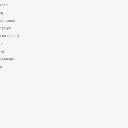
load
ng
ментация
ратура
и по OpenGl
ьи
ки
 банера
йте