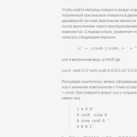
Чтобы найти матрицу поворота вокруг отд
полученный при анализе поворота в двухме
двухмерной системе фактически является 
после выполнения такого преобразования т
изменяется. Следовательно, уравнения пов
записать следующим образом:
;c' = ;ccos6-j;sin6, >-' = ^
или в матричном виде: p'=RzP, где
cos Є -sin8 О О" sinG cos0 О О О 0 10" О 0 0
Рассуждая аналогично, можно сформировать
оси х значения компонентов х точек оста
= const. При повороте вокруг оси у сохра
имеют вид
1 0 0 0"

0 cos0 -sine 0

0 sine cosO 0 '

0 0 0 1