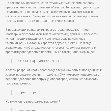
До сих пор мы рассматривали сугубо математические вопросы
представления геометрических объектов. Теперь наступила пора
"спуститься на грешную землю" и задуматься над тем, как вся эта
математика может быть реализована в компьютерной программе.
Начнем с понятия об абстрактных типах данных.
В предыдущих разделах мы рассмотрели несколько типов
геометрических объектов, в частности точки, прямые и плоскости,
исполняющих в графических системах роль примитивов -
"кирпичиков", из которых строятся другие объекты. Поэтому
желательно, чтобы графическая система позволяла включить в
программу определение переменных в таком, например, виде:
point3 p,q; vector3 v,u;
а затем разрабатывать программу в терминах этих типов данных. В
языках программирования, подобных С++, которые поддерживают
переопределение (перегрузку) операторов, можно использовать
такие выражения:
q=p+v; u=p-q;
Но включение в программу выражений
q=v; u=p+q;