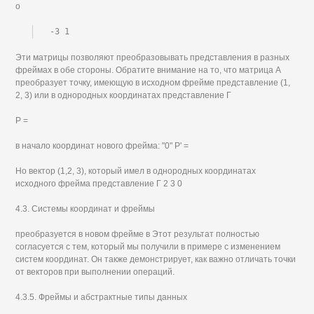
о
-3 1
Эти матрицы позволяют преобразовывать представления в разных
фреймах в обе стороны. Обратите внимание на то, что матрица А
преобразует точку, имеющую в исходном фрейме представление (1,
2, 3) или в однородных координатах представление Г
Р =
в начало координат нового фрейма: "0" Р' =
Но вектор (1,2, 3), который имел в однородных координатах
исходного фрейма представление Г 2 3 0
4.3. Системы координат и фреймы
преобразуется в новом фрейме в Этот результат полностью
согласуется с тем, который мы получили в примере с изменением
систем координат. Он также демонстрирует, как важно отличать точки
от векторов при выполнении операций.
4.3.5. Фреймы и абстрактные типы данных