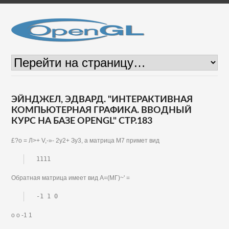
ЭЙНДЖЕЛ, ЭДВАРД. "ИНТЕРАКТИВНАЯ
КОМПЬЮТЕРНАЯ ГРАФИКА. ВВОДНЫЙ
КУРС НА БАЗЕ OPENGL" СТР.183
£?о = Л>+ V,-»- 2у2+ Зу3, а матрица М7 примет вид
1111
Обратная матрица имеет вид А=(МГ)~' =
-1 1 0
о о -1 1