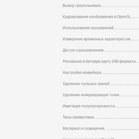
Вывод треугольников.............................................
Кадрирование изображения в OpenGL....................
Использование расширений....................................
Измерение временных характеристик.....................
Доступ к расширениям...........................................
Рисование в битовую карту DIB-формата................
Настройка конвейера..............................................
Удаление тыльных граней......................................
Удаление конкурирующих точек..............................
Имитация полупрозрачности..................................
Типы примитивов....................................................
Материал и освещение...........................................