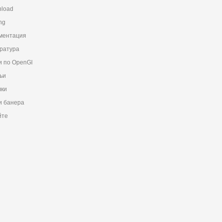
load
ng
ментация
ратура
и по OpenGl
ьи
ки
 банера
йте