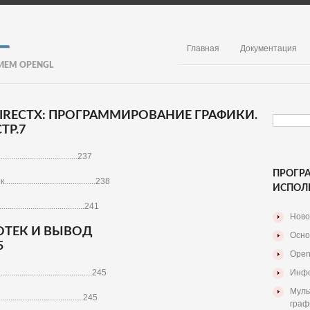
Главная
Документация
ИЕМ OPENGL
 DIRECTX: ПРОГРАММИРОВАНИЕ ГРАФИКИ.
ТР.7
.............................237
ПРОГР
...............................238
ИСПОЛ
.............................241
Ново
ТЕК И ВЫВОД
Осно
5
Open
.................................245
Инфо
Муль
.............................245
граф