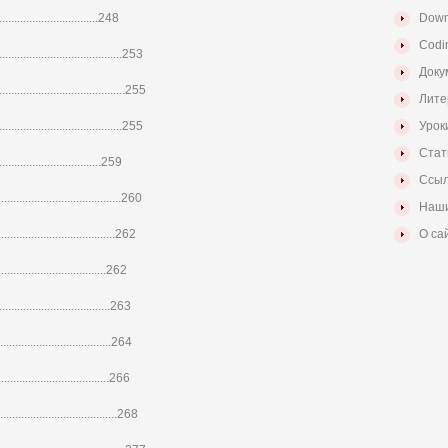
.............................248
Down
Codi
.............................253
Доку
.................................255
Лите
.............................255
Урок
Стат
.............................259
Ссыл
............................260
Наши
.................................262
О са
.............................262
............................263
.............................264
.................................266
.................................268