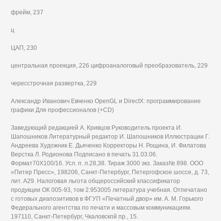
фрейм, 237
ц
ЦАП, 230
центральная проекция, 226 цифроаналоговый преобразователь, 229
чересстрочная развертка, 229
Александр Иванович Евченко OpenGL и DirectX: программирование
графики Для профессионалов (+CD)
Заведующий редакцией А. Кривцов Руководитель проекта И.
Шапошников Литературный редактор И. Шапошников Иллюстрации Г.
Андреева Художник Е. Дьяченко Корректоры Н. Рощина, И. Филатова
Верстка Л. Родионова Подписано в печать 31.03.06.
Формат70X100/16. Усл. п. л.28,38. Тираж 3000 экз. Заказ№ 898. ООО
«Питер Пресс», 198206, Санкт-Петербург, Петергофское шоссе, д. 73,
лит. А29. Налоговая льгота общероссийский классификатор
продукции ОК 005-93, том 2:953005 литература учебная. Отпечатано
с готовых диапозитивов в ФГУП «Печатный двор» им. А. М. Горького
Федерального агентства по печати и массовым коммуникациям.
197110, Санкт-Петербург, Чкаловскпй пр., 15.