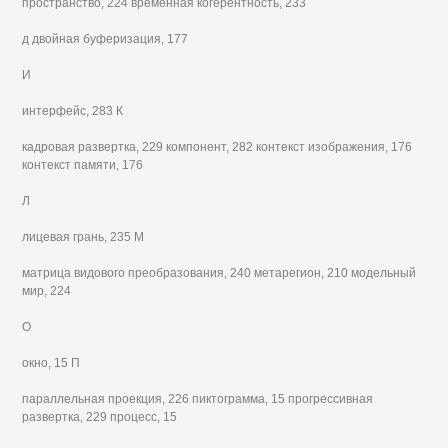
пространство, 224 временная когерентность, 233
д двойная буферизация, 177
И
интерфейс, 283 К
кадровая развертка, 229 компонент, 282 контекст изображения, 176
контекст памяти, 176
Л
лицевая грань, 235 М
матрица видового преобразования, 240 метарегион, 210 модельный
мир, 224
О
окно, 15 П
параллельная проекция, 226 пиктограмма, 15 прогрессивная
развертка, 229 процесс, 15