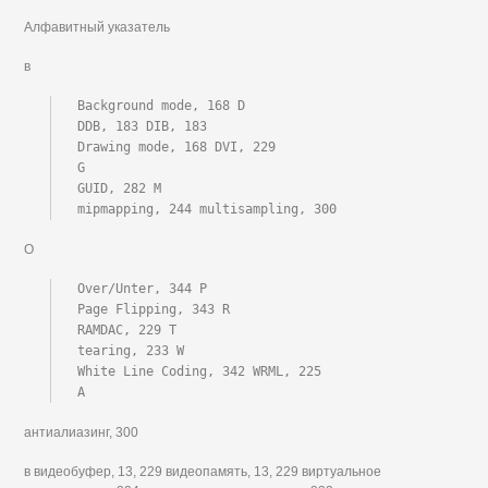
Алфавитный указатель
в
Background mode, 168 D

DDB, 183 DIB, 183

Drawing mode, 168 DVI, 229

G

GUID, 282 M

mipmapping, 244 multisampling, 300
О
Over/Unter, 344 P

Page Flipping, 343 R

RAMDAC, 229 T

tearing, 233 W

White Line Coding, 342 WRML, 225

A
антиалиазинг, 300
в видеобуфер, 13, 229 видеопамять, 13, 229 виртуальное