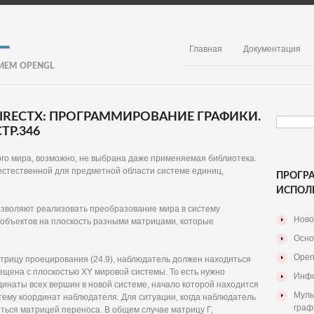
Главная
Документация
ИЕМ OPENGL
 DIRECTX: ПРОГРАММИРОВАНИЕ ГРАФИКИ.
ТР.346
ого мира, возможно, не выбрана даже применяемая библиотека.
естественной для предметной области системе единиц,
ПРОГР
ИСПОЛ
озволяют реализовать преобразование мира в систему
Ново
объектов на плоскость разными матрицами, которые
Осно
Open
трицу проецирования (24.9), наблюдатель должен находиться
мещена с плоскостью XY мировой системы. То есть нужно
Инфо
инаты всех вершин в новой системе, начало которой находится
Муль
стему координат наблюдателя. Для ситуации, когда наблюдатель
граф
яться матрицей переноса. В общем случае матрицу Г,