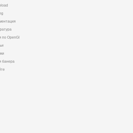
load
ng
ментация
ратура
и по OpenGl
ьи
ки
 банера
йте