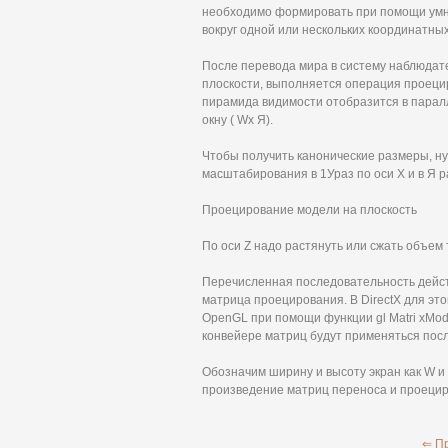
необходимо формировать при помощи ум
вокруг одной или нескольких координатных
После перевода мира в систему наблюдате
плоскости, выполняется операция проеци
пирамида видимости отобразится в паралл
окну ( Wx Я).
Чтобы получить канонические размеры, н
масштабирования в 1Ураз по оси X и в Я ра
Проецирование модели на плоскость
По оси Z надо растянуть или сжать объем 
Перечисленная последовательность действ
матрица проецирования. В DirectX для эт
OpenGL при помощи функции gl Matri xMod
конвейере матриц будут применяться по
Обозначим ширину и высоту экран как W и 
произведение матриц переноса и проецир
⇐ П