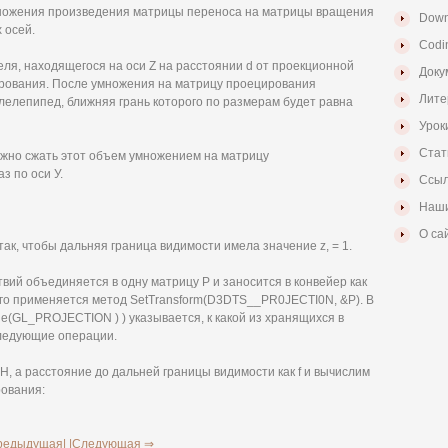
ножения произведения матрицы переноса на матрицы вращения
Down
 осей.
Codi
ля, находящегося на оси Z на расстоянии d от проекционной
Доку
рования. После умножения на матрицу проецирования
Лите
елепипед, ближняя грань которого по размерам будет равна
Урок
Стат
ужно сжать этот объем умножением на матрицу
з по оси У.
Ссыл
Наши
О са
так, чтобы дальняя граница видимости имела значение z, = 1.
ий объединяется в одну матрицу Р и заносится в конвейер как
ого применяется метод SetTransform(D3DTS__PR0JECTI0N, &Р). В
e(GL_PROJECTION ) ) указывается, к какой из хранящихся в
следующие операции.
H, а расстояние до дальней границы видимости как f и вычислим
ования:
редыдущая|
|Следующая ⇒