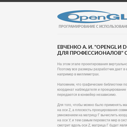
ПРОГРАМИРОВАНИЕ С ИСПОЛЬЗОВАН
ЕВЧЕНКО А. И. "OPENGL И
ДЛЯ ПРОФЕССИОНАЛОВ" С
На этом этапе проектирования виртуальн
Поэтому все размеры разработчик дает в 
например в миллиметрах.
Напомним, что графические библиотеки п
координат наблюдателя и проецирование 
передаются в конвейер независимо.
Для того, чтобы можно было применять ма
на оси Z, а плоскость проецирования сов
умножением на матрицу Г вычислить коорд
на оси У, и тем самым перевести мир в си
смотрит вдоль оси Z, матрица Г будет явл