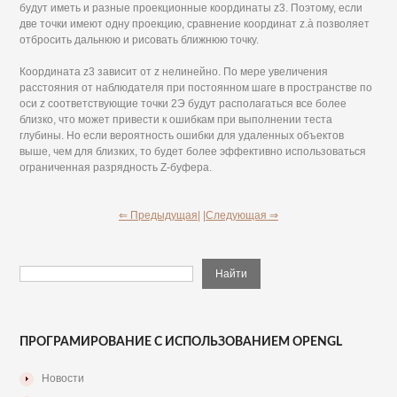
будут иметь и разные проекционные координаты z3. Поэтому, если
две точки имеют одну проекцию, сравнение координат z.à позволяет
отбросить дальнюю и рисовать ближнюю точку.
Координата z3 зависит от z нелинейно. По мере увеличения
расстояния от наблюдателя при постоянном шаге в пространстве по
оси z соответствующие точки 2Э будут располагаться все более
близко, что может привести к ошибкам при выполнении теста
глубины. Но если вероятность ошибки для удаленных объектов
выше, чем для близких, то будет более эффективно использоваться
ограниченная разрядность Z-буфера.
⇐ Предыдущая|
|Следующая ⇒
ПРОГРАМИРОВАНИЕ С ИСПОЛЬЗОВАНИЕМ OPENGL
Новости