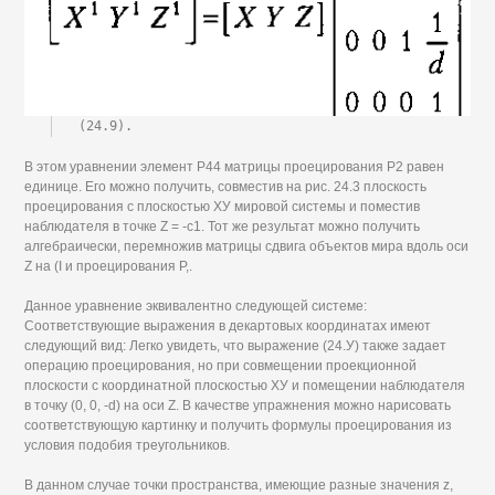
(24.9).
В этом уравнении элемент Р44 матрицы проецирования Р2 равен
единице. Его можно получить, совместив на рис. 24.3 плоскость
проецирования с плоскостью ХУ мировой системы и поместив
наблюдателя в точке Z = -с1. Тот же результат можно получить
алгебраически, перемножив матрицы сдвига объектов мира вдоль оси
Z на (I и проецирования Р,.
Данное уравнение эквивалентно следующей системе:
Соответствующие выражения в декартовых координатах имеют
следующий вид: Легко увидеть, что выражение (24.У) также задает
операцию проецирования, но при совмещении проекционной
плоскости с координатной плоскостью ХУ и помещении наблюдателя
в точку (0, 0, -d) на оси Z. В качестве упражнения можно нарисовать
соответствующую картинку и получить формулы проецирования из
условия подобия треугольников.
В данном случае точки пространства, имеющие разные значения z,