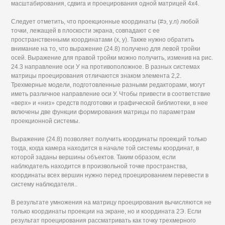
масштабирования, сдвига и проецирования одной матрицей 4x4.
Следует отметить, что проекционные координаты (#э, у.л) любой
точки, лежащей в плоскости экрана, совпадают с ее
пространственными координатами (х, у). Также нужно обратить
внимание на то, что выражение (24.8) получено для левой тройки
осей. Выражение для правой тройки можно получить, изменив на рис.
24.3 направление оси У на противоположное. В разных системах
матрицы проецирования отличаются знаком элемента 2,2.
Трехмерные модели, подготовленные разными редакторами, могут
иметь различное направление оси У. Чтобы привести в соответствие
«верх» и «низ» средств подготовки и графической библиотеки, в нее
включены две функции формирования матрицы по параметрам
проекционной системы.
Выражение (24.8) позволяет получить координаты проекций только
тогда, когда камера находится в начале той системы координат, в
которой заданы вершины объектов. Таким образом, если
наблюдатель находится в произвольной точке пространства,
координаты всех вершин нужно перед проецированием перевести в
систему наблюдателя..
В результате умножения на матрицу проецирования вычисляются не
только координаты проекции на экране, но и координата 2Э. Если
результат проецирования рассматривать как точку трехмерного