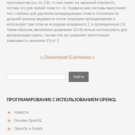
пространства (хэ, г/э, 2Э), то она лежит на экранной плоскости,
потому что для любой точки гэ = б/. Графические системы выполняют
тест глубины для удаления конкурирующих точек и отсечение по
дальней границе видимости после операции проецирования и
используют при этом не исходную координату 2, а проекционную 2Э.
Таким образом, матричное уравнение (24.8) нельзя использовать для
визуализации сцены, так как оно не сохраняет монотонную
зависимость значения 2Э от 2.
⇐ Предыдущая|
|Следующая ⇒
ПРОГРАМИРОВАНИЕ С ИСПОЛЬЗОВАНИЕМ OPENGL
Новости
Основы OpenGL
OpenGL и Delphi