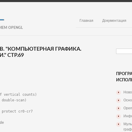
Главная
Документация
ИЕМ OPENGL
. В. "КОМПЬЮТЕРНАЯ ГРАФИКА.
" СТР.69
ПРОГР
ИСПОЛ
Ново
f vertical counts)

 double-scan)

Осно
Open
 protect cr0-cr7

Инфо
e

Муль
граф