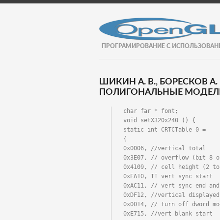
ПРОГРАМИРОВАНИЕ С ИСПОЛЬЗОВАН
ШИКИН А. В., БОРЕСКОВ А
ПОЛИГОНАЛЬНЫЕ МОДЕЛИ.
char far * font;

void setX320x240 () {

static int CRTCTable 0 =

{

0x0D06, //vertical total

0x3E07, // overflow (bit 8 o
0x4109, // cell height (2 to
0xEA10, II vert sync start

0xAC11, // vert sync end and
0xDF12, //vertical displayed

0x0014, // turn off dword mod
0xE715, //vert blank start
