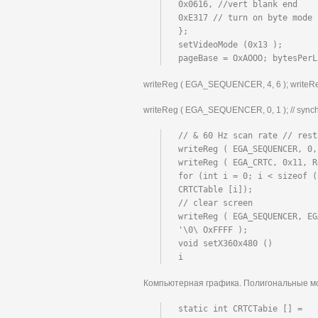
0x0616, //vert blank end

0xE317 // turn on byte mode

};

setVideoMode (0x13 );

pageBase = OxAOOO; bytesPerL
writeReg ( EGA_SEQUENCER, 4, 6 ); writeRe
writeReg ( EGA_SEQUENCER, 0, 1 ); // synchro
// & 60 Hz scan rate // rest
writeReg ( EGA_SEQUENCER, 0,
writeReg ( EGA_CRTC, 0x11, R
for (int i = 0; i < sizeof (
CRTCTable [i]);

// clear screen

writeReg ( EGA_SEQUENCER, EG
'\0\ OxFFFF );

void setX360x480 ()

i
Компьютерная графика. Полигональные м
static int CRTCTabie [] =
