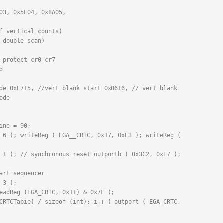
03, 0x5E04, 0x8A05,

f vertical counts)

 double-scan)

 protect cr0-cr7



de 0xE715, //vert blank start 0x0616, // vert blank 
de

ine = 90;

 6 ); writeReg ( EGA__CRTC, 0x17, 0xE3 ); writeReg ( 
 1 ); // synchronous reset outportb ( 0x3C2, 0xE7 ); 
art sequencer

 3 );

eadReg (EGA_CRTC, 0x11) & 0x7F );

CRTCTabie) / sizeof (int); i++ ) outport ( EGA_CRTC, 