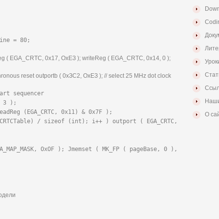
Down
Codi
Доку
ine = 80;
Лите
g ( EGA_CRTC, 0x17, ОхЕЗ ); writeReg ( EGA_CRTC, 0x14, 0 );
Урок
Стат
nous reset outportb ( 0хЗС2, ОхЕЗ ); // select 25 MHz dot clock
Ссыл
art sequencer

Наши
 3 );

eadReg (EGA_CRTC, 0x11) & 0x7F );

О са
CRTCTable) / sizeof (int); i++ ) outport ( EGA_CRTC, 
A_MAP_MASK, OxOF ); Jmemset ( MK_FP ( pageBase, 0 ), 
одели