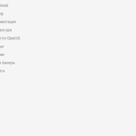
load
ng
ментация
ратура
и по OpenGl
ьи
ки
 банера
йте