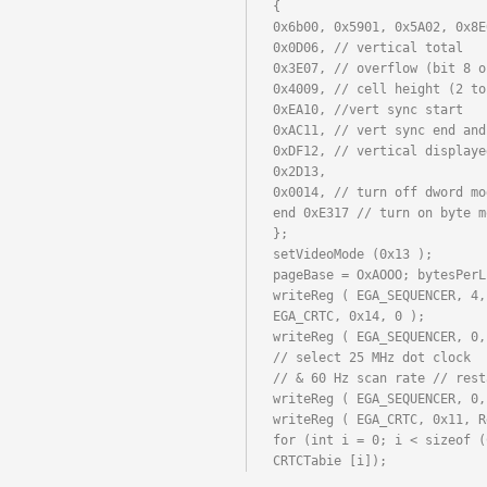
{

0x6b00, 0x5901, 0x5A02, 0x8E
0x0D06, // vertical total

0x3E07, // overflow (bit 8 o
0x4009, // cell height (2 to
0xEA10, //vert sync start

0xAC11, // vert sync end and
0xDF12, // vertical displayed
0x2D13,

0x0014, // turn off dword mo
end 0xE317 // turn on byte mo
};

setVideoMode (0x13 );

pageBase = OxAOOO; bytesPerL
writeReg ( EGA_SEQUENCER, 4,
EGA_CRTC, 0x14, 0 );

writeReg ( EGA_SEQUENCER, 0,
// select 25 MHz dot clock

// & 60 Hz scan rate // rest
writeReg ( EGA_SEQUENCER, 0,
writeReg ( EGA_CRTC, 0x11, R
for (int i = 0; i < sizeof (
CRTCTabie [i]);