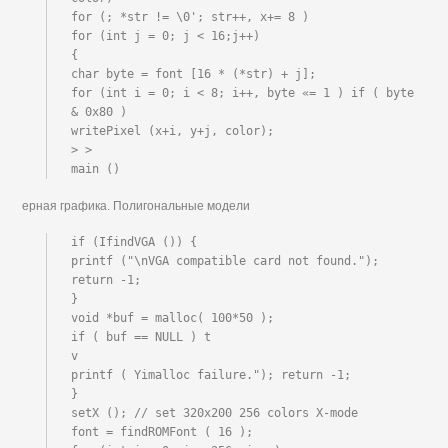
for (; *str != \0'; str++, x+= 8 )

for (int j = 0; j < 16;j++)

{

char byte = font [16 * (*str) + j];

for (int i = 0; i < 8; i++, byte «= 1 ) if ( byte 
& 0x80 )

writePixel (x+i, y+j, color);

> >

main ()
ерная графика. Полигональные модели
if (IfindVGA ()) {

printf ("\nVGA compatible card not found."); 
return -1;

}

void *buf = malloc( 100*50 );

if ( buf == NULL ) t

v

printf ( Yimalloc failure."); return -1;

}

setX (); // set 320x200 256 colors X-mode

font = findROMFont ( 16 );
