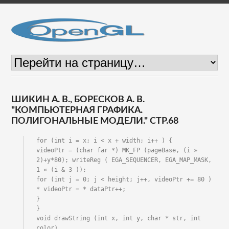
ШИКИН А. В., БОРЕСКОВ А. В.
"КОМПЬЮТЕРНАЯ ГРАФИКА.
ПОЛИГОНАЛЬНЫЕ МОДЕЛИ." СТР.68
for (int i = x; i < x + width; i++ ) {

videoPtr = (char far *) MK_FP (pageBase, (i » 
2)+y*80); writeReg ( EGA_SEQUENCER, EGA_MAP_MASK, 
1 « (i & 3 ));

for (int j = 0; j < height; j++, videoPtr += 80 )

* videoPtr = * dataPtr++;

}

}

void drawString (int x, int y, char * str, int 
color)
