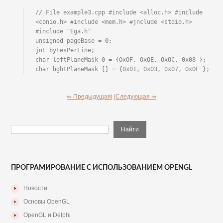
// File example3.cpp #include <alloc.h> #include 
<conio.h> #include <mem.h> #jnclude <stdio.h> 
#include "Ega.h"

unsigned pageBase = 0;

jnt bytesPerLine;

char leftPlaneMask 0 = {OxOF, OxOE, OxOC, 0x08 };

char hghtPlaneMask [] = {0x01, 0x03, 0x07, OxOF };
⇐ Предыдущая|
|Следующая ⇒
ПРОГРАМИРОВАНИЕ С ИСПОЛЬЗОВАНИЕМ OPENGL
Новости
Основы OpenGL
OpenGL и Delphi