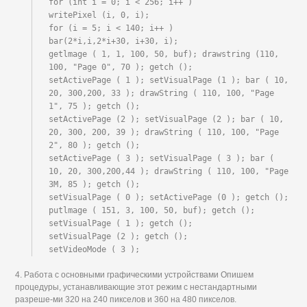
for (int i = 0; i < 256; i++ )

writePixel (i, 0, i);

for (i = 5; i < 140; i++ )

bar(2*i,i,2*i+30, i+30, i);

getlmage ( 1, 1, 100, 50, buf); drawstring (110, 
100, "Page 0", 70 ); getch ();

setActivePage ( 1 ); setVisualPage (1 ); bar ( 10, 
20, 300,200, 33 ); drawString ( 110, 100, "Page 
1", 75 ); getch ();

setActivePage (2 ); setVisualPage (2 ); bar ( 10, 
20, 300, 200, 39 ); drawString ( 110, 100, "Page 
2", 80 ); getch ();

setActivePage ( 3 ); setVisualPage ( 3 ); bar ( 
10, 20, 300,200,44 ); drawString ( 110, 100, "Page 
3M, 85 ); getch ();

setVisualPage ( 0 ); setActivePage (0 ); getch ();

putlmage ( 151, 3, 100, 50, buf); getch ();

setVisualPage ( 1 ); getch ();

setVisualPage (2 ); getch ();

setVideoMode ( 3 );
4. Работа с основными графическими устройствами Опишем
процедуры, устанавливающие этот режим с нестандартными
разреше-ми 320 на 240 пикселов и 360 на 480 пикселов.