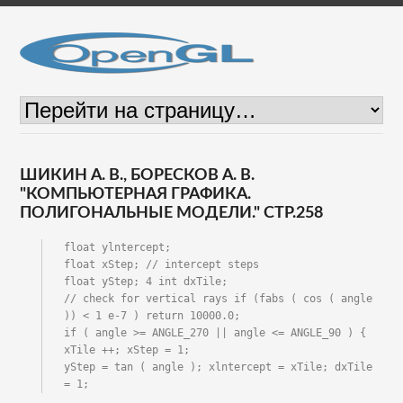
ШИКИН А. В., БОРЕСКОВ А. В.
"КОМПЬЮТЕРНАЯ ГРАФИКА.
ПОЛИГОНАЛЬНЫЕ МОДЕЛИ." СТР.258
float ylntercept;

float xStep; // intercept steps

float yStep; 4 int dxTile;

// check for vertical rays if (fabs ( cos ( angle 
)) < 1 e-7 ) return 10000.0;

if ( angle >= ANGLE_270 || angle <= ANGLE_90 ) {

xTile ++; xStep = 1;

yStep = tan ( angle ); xlntercept = xTile; dxTile 
= 1;