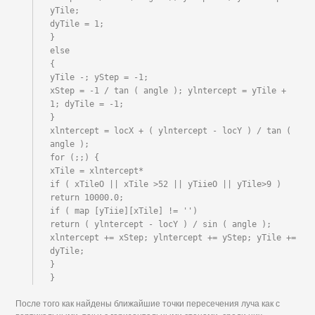
yTile;

dyTile = 1;

}

else

{

yTile -; yStep = -1;

xStep = -1 / tan ( angle ); ylntercept = yTile + 
1; dyTile = -1;

}

xlntercept = locX + ( ylntercept - locY ) / tan ( 
angle );

for (;;) {

xTile = xlntercept*

if ( xTileO || xTile >52 || yTiieO || yTile>9 ) 
return 10000.0;

if ( map [yTiie][xTile] != '')

return ( ylntercept - locY ) / sin ( angle );

xlntercept += xStep; ylntercept += yStep; yTile += 
dyTile;

}

}
После того как найдены ближайшие точки пересечения луча как с