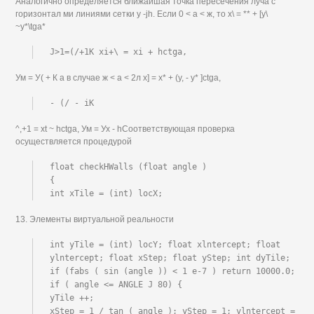
Аналогично определяется ближайшая точка пересечения луча с
горизонтал ми линиями сетки у -jh. Если 0 < а < ж, то х\ = ** + [у\
~y*\tga*
J>1=(/+1K xi+\ = xi + hctga,
Ум = У( + К а в случае ж < а < 2л х] = х* + (у, - у* ]ctga,
- (/ - iK
^,+1 = xt ~ hctga, Ум = Ух - hСоответствующая проверка
осуществляется процедурой
float checkHWalls (float angle )

{

int xTile = (int) locX;
13. Элементы виртуальной реальности
int yTile = (int) locY; float xlntercept; float 
ylntercept; float xStep; float yStep; int dyTile;

if (fabs ( sin (angle )) < 1 e-7 ) return 10000.0;

if ( angle <= ANGLE J 80) {

yTile ++;

xStep = 1 / tan ( angle ); yStep = 1; ylntercept = 