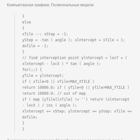
Компьютерная графика. Полигональные модели
}

else

{

xTile --; xStep = -1;

yStep = -tan ( angle ); xlntercept = xTile + 1; 
dxTile = -1;

}

// find interception point ylntercept = locY + ( 
xlntercept - locX ) * tan ( angle );

for(;;) {

yTile = ylntercept;

if ( xTile<0 || xTile>MAX_XTILE )

return 10000.0; if ( yTile<0 || yTile>MAX_YTILE )

return 10000.0; // out of map

if ( map [yTile][xTile] != '') return (xlntercept 
- locX ) / cos ( angle );

xlntercept += xStep; ylntercept += yStep; xTile += 
dxTile;

}

}