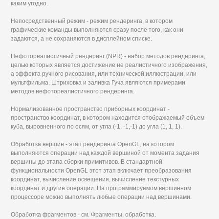
каким угодно.
Непосредственный режим - режим рендеринга, в котором
графические команды выполняются сразу после того, как они
задаются, а не сохраняются в дисплейном списке.
Нефотореалистичный рендеринг (NPR) - набор методов рендеринга,
целью которых является достижение не реалистичного изображения,
а эффекта ручного рисования, или технической иллюстрации, или
мультфильма. Штриховка и заливка Гуча являются примерами
методов нефотореалистичного рендеринга.
Нормализованное пространство приборных координат -
пространство координат, в котором находится отображаемый объем
куба, выровненного по осям, от угла (-1, -1,-1) до угла (1, 1, 1).
Обработка вершин - этап рендеринга OpenGL, на котором
выполняются операции над каждой вершиной от момента задания
вершины до этапа сборки примитивов. В стандартной
функциональности OpenGL этот этап включает преобразования
координат, вычисление освещения, вычисление текстурных
координат и другие операции. На программируемом вершинном
процессоре можно выполнять любые операции над вершинами.
Обработка фрагментов - см. Фрагменты, обработка.