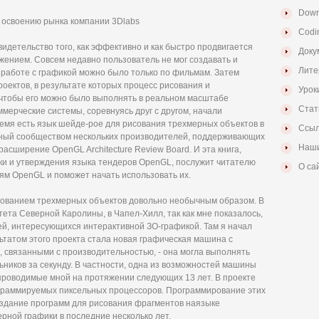
Down
о освоению рынка компании 3Dlabs
Codi
свидетельство того, как эффективно и как быстро продвигается
Доку
жением. Совсем недавно пользователь не мог создавать и
Лите
в работе с графикой можно было только по фильмам. Затем
оектов, в результате которых процесс рисования и
Урок
 чтобы его можно было выполнять в реальном масштабе
Стат
мерческие системы, соревнуясь друг с другом, начали
емя есть язык шейде-poe для рисования трехмерных объектов в
Ссыл
ный сообществом нескольких производителей, поддерживающих
Наши
асширение OpenGL Architecture Review Board. И эта книга,
тки и утверждения языка тендеров OpenGL, послужит читателю
О са
ям OpenGL и поможет начать использовать их.
сованием трехмерных объектов довольно необычным образом. В
итета Северной Каролины, в Чапел-Хилл, так как мне показалось,
ей, интересующихся интерактивной ЗО-графикой. Там я начал
льтатом этого проекта стала новая графическая машина с
 связанными с производительностью, - она могла выполнять
ьников за секунду. В частности, одна из возможностей машины
проводимые мной на протяжении следующих 13 лет. В проекте
рограммируемых пиксельных процессоров. Программирование этих
оздание программ для рисования фрагментов наязыке
рной графики в последние несколько лет.