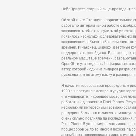
Нейл Тривитт, старший вице-президент п
Об этой книге Эта книга - поразительное 
работа по интерактивной работе с изобра
закрашивать объекты, судить об успехах 
появилось несколько исследовательских пр
закрашивания объектов был изменен так,
времени. И наконец, широко известные ком
поддерживать «шейдинг». В настоящее вр
реальном масштабе времени, разработан
OpenGL, и утвержденный официально как р
автор которой - один из лидеров разрабо
руководством по этому языку и расширени
Я начал интересоваться процедурным ри
1990 г. я поступил в аспирантуру универс
что университет - хорошее место для люд
работать над проектом Pixel-Planes. Резу
несколькими интересными возможностями,
рендеринг большого количества многоугол
очень сильно повлияла па исследования, 
Pixel-Planes 5 уже применялось много п
процессоров было во многом похоже па с
ассемблера, появившихся в мире компьюте