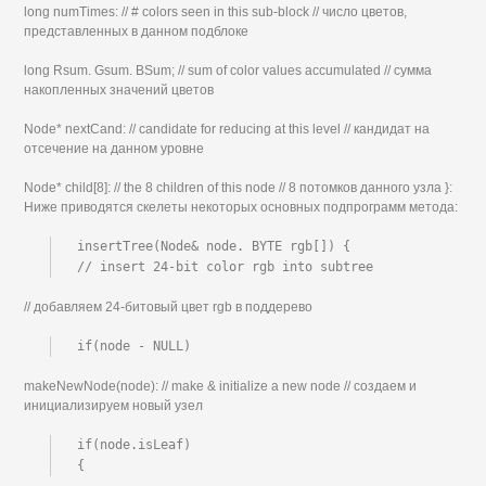
long numTimes: // # colors seen in this sub-block // число цветов,
представленных в данном подблоке
long Rsum. Gsum. BSum; // sum of color values accumulated // сумма
накопленных значений цветов
Node* nextCand: // candidate for reducing at this level // кандидат на
отсечение на данном уровне
Node* child[8]: // the 8 children of this node // 8 потомков данного узла }:
Ниже приводятся скелеты некоторых основных подпрограмм метода:
insertTree(Node& node. BYTE rgb[]) {

// insert 24-bit color rgb into subtree
// добавляем 24-битовый цвет rgb в поддерево
if(node - NULL)
makeNewNode(node): // make & initialize a new node // создаем и
инициализируем новый узел
if(node.isLeaf)

{