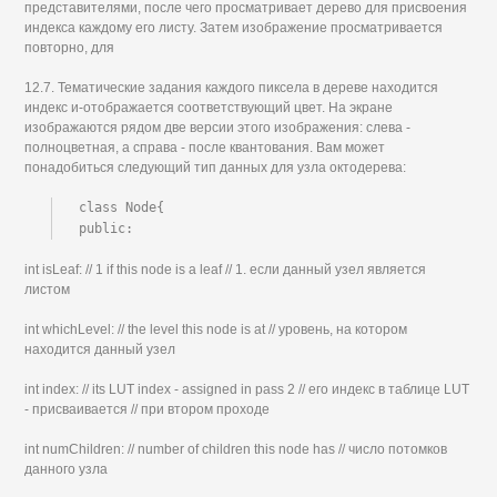
представителями, после чего просматривает дерево для присвоения
индекса каждому его листу. Затем изображение просматривается
повторно, для
12.7. Тематические задания каждого пиксела в дереве находится
индекс и-отображается соответствующий цвет. На экране
изображаются рядом две версии этого изображения: слева -
полноцветная, а справа - после квантования. Вам может
понадобиться следующий тип данных для узла октодерева:
class Node{

public:
int isLeaf: // 1 if this node is a leaf // 1. если данный узел является
листом
int whichLevel: // the level this node is at // уровень, на котором
находится данный узел
int index: // its LUT index - assigned in pass 2 // его индекс в таблице LUT
- присваивается // при втором проходе
int numChildren: // number of children this node has // число потомков
данного узла