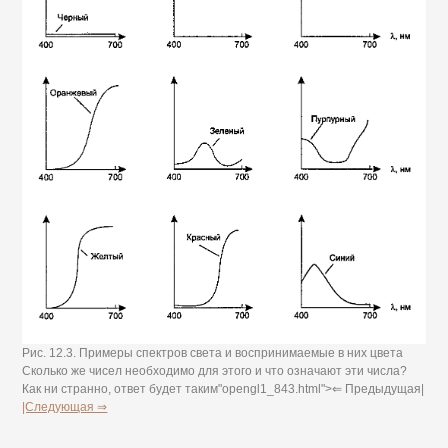
Рис. 12.3. Примеры спектров света и воспринимаемые в них цвета
Сколько же чисел необходимо для этого и что означают эти числа?
Как ни странно, ответ будет таким"opengl1_843.html">⇐ Предыдущая|
|Следующая ⇒