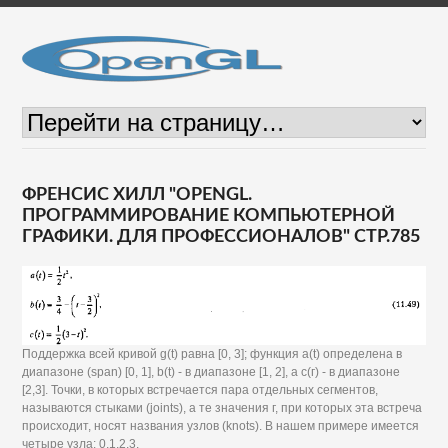
ФРЕНСИС ХИЛЛ "OPENGL.
ПРОГРАММИРОВАНИЕ КОМПЬЮТЕРНОЙ
ГРАФИКИ. ДЛЯ ПРОФЕССИОНАЛОВ" СТР.785
Поддержка всей кривой g(t) равна [0, 3]; функция a(t) определена в
диапазоне (span) [0, 1], b(t) - в диапазоне [1, 2], а с(г) - в диапазоне
[2,3]. Точки, в которых встречается пара отдельных сегментов,
называются стыками (joints), а те значения г, при которых эта встреча
происходит, носят названия узлов (knots). В нашем примере имеется
четыре узла: 0,1,2,3.