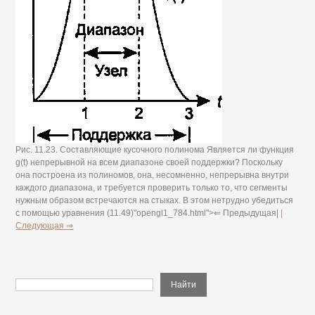
Рис. 11.23. Составляющие кусочного полинома Является ли функция
g(t) непрерывной на всем диапазоне своей поддержки? Поскольку
она построена из полиномов, она, несомненно, непрерывна внутри
каждого диапазона, и требуется проверить только то, что сегменты
нужным образом встречаются на стыках. В этом нетрудно убедиться
с помощью уравнения (11.49)"opengl1_784.html">⇐ Предыдущая|
|
Следующая ⇒