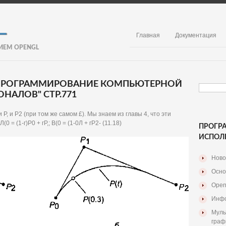
Главная
Документация
ИЕМ OPENGL
. ПРОГРАММИРОВАНИЕ КОМПЬЮТЕРНОЙ
НАЛОВ" СТР.771
Р, и Р2 (при том же самом £). Мы знаем из главы 4, что эти
= (1-г)Р0 + гР,; В(0 = (1-0Л + гР2- (11.18)
ПРОГР
ИСПОЛ
Ново
Осно
Open
Инфо
Муль
граф