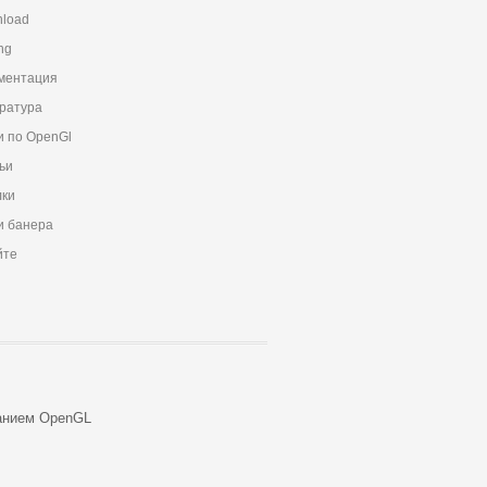
load
ng
ментация
ратура
и по OpenGl
ьи
ки
 банера
йте
анием OpenGL