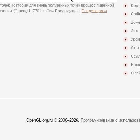
х точек Повторим для вновь полученных точек процесс линейной
Down
ачении г)"opengl1_770.html">⇐ Предыдущая|
|Следующая ⇒
Codi
Доку
Лите
Урок
Стат
Ссыл
Наши
О са
OpenGL.org.ru © 2000–
2026.
Програмирование с использов