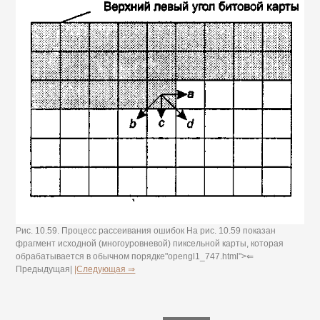
Рис. 10.59. Процесс рассеивания ошибок На рис. 10.59 показан
фрагмент исходной (многоуровневой) пиксельной карты, которая
обрабатывается в обычном порядке"opengl1_747.html">⇐
Предыдущая|
|Следующая ⇒