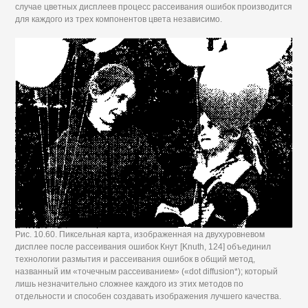
случае цветных дисплеев процесс рассеивания ошибок производится
для каждого из трех компонентов цвета независимо.
Рис. 10.60. Пиксельная карта, изображенная на двухуровневом
дисплее после рассеивания ошибок Кнут [Knuth, 124] объединил
технологии размытия и рассеивания ошибок в общий метод,
названный им «точечным рассеиванием» («dot diffusion*); который
лишь незначительно сложнее каждого из этих методов по
отдельности и способен создавать изображения лучшего качества.