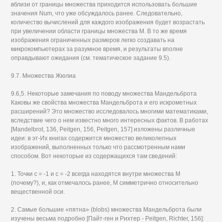
вблизи от границы множества приходится использовать большие
значения Num, что уже обсуждалось ранее. Следовательно,
количество вычислений для каждого изображения будет возрастать
при увеличении области границы множества М. В то же время
изображения ограниченных размеров легко создавать на
микрокомпьютерах за разумное время, и результаты вполне
оправдывают ожидания (см. тематическое задание 9.5).
9.7. Множества Жюлиа
9.6,5. Некоторые замечания по поводу множества Мандельброта
Каковы же свойства множества Мандельброта и его искрометных
расширений? Это множество исследовалось многими математиками,
вследствие чего о нем известно много интересных фактов. В работах
[Mandelbrot, 136, Peitgen, 156, Peitgen, 157] изложены различные
идеи: в эт-Их книгах содержится множество великолепных
изображений, выполненных только что рассмотренным нами
способом. Вот некоторые из содержащихся там сведений:
1. Точки с = -1 и с = -2 всегда находятся внутри множества М
(почему?), и, как отмечалось ранее, М симметрично относительно
вещественной оси.
2. Самые большие «пятна» (blobs) множества Мандельброта были
изучены весьма подробно [Пайт-ген и Рихтер - Peitgen, Richter, 156]: