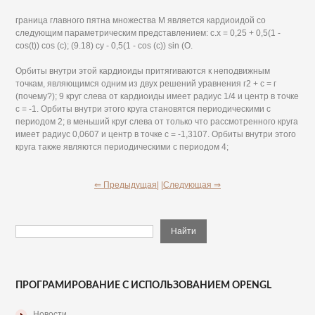
граница главного пятна множества М является кардиоидой со
следующим параметрическим представлением: с.х = 0,25 + 0,5(1 -
cos(t)) cos (с); (9.18) су - 0,5(1 - cos (с)) sin (О.
Орбиты внутри этой кардиоиды притягиваются к неподвижным
точкам, являющимся одним из двух решений уравнения г2 + с = г
(почему?); 9 круг слева от кардиоиды имеет радиус 1/4 и центр в точке
с = -1. Орбиты внутри этого круга становятся периодическими с
периодом 2; в меньший круг слева от только что рассмотренного круга
имеет радиус 0,0607 и центр в точке с = -1,3107. Орбиты внутри этого
круга также являются периодическими с периодом 4;
⇐ Предыдущая|
|Следующая ⇒
ПРОГРАМИРОВАНИЕ С ИСПОЛЬЗОВАНИЕМ OPENGL
Новости