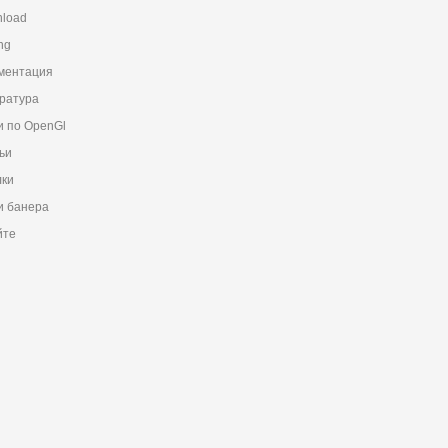
load
ng
ментация
ратура
и по OpenGl
ьи
ки
 банера
йте