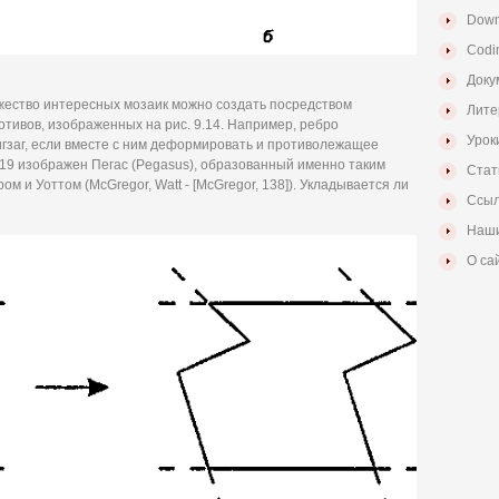
Down
Codi
Доку
ество интересных мозаик можно создать посредством
Лите
тивов, изображенных на рис. 9.14. Например, ребро
Урок
игзаг, если вместе с ним деформировать и противолежащее
 9.19 изображен Пегас (Pegasus), образованный именно таким
Стат
м и Уоттом (McGregor, Watt - [McGregor, 138]). Укладывается ли
Ссыл
Наши
О са