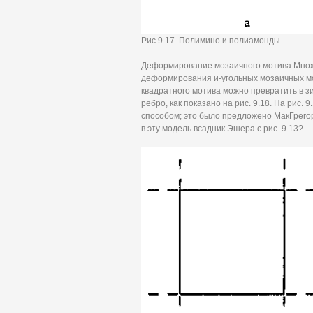
Рис 9.17. Полимино и полиамонды
Деформирование мозаичного мотива Множ
деформирования и-угольных мозаичных мо
квадратного мотива можно превратить в з
ребро, как показано на рис. 9.18. На рис.
способом; это было предложено МакГрегоро
в эту модель всадник Эшера с рис. 9.13?