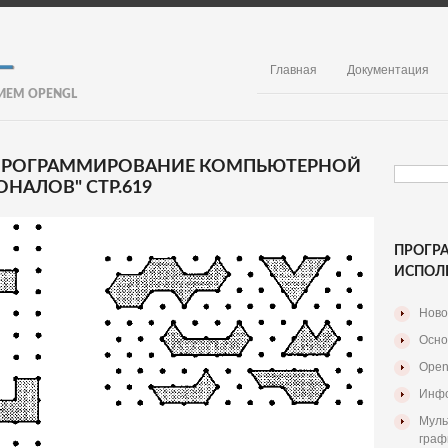
Главная
Документация
ИЕМ OPENGL
. ПРОГРАММИРОВАНИЕ КОМПЬЮТЕРНОЙ
НАЛОВ" СТР.619
ПРОГР
ИСПОЛ
Ново
Осно
Open
Инфо
Муль
граф