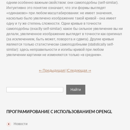
одним особенно важным свойством: они самоподобны (self-similar).
Интуитивно это понятие означает, что эти формы выглядят
«одинаково» при любом масштабировании: не имеет значения,
насколько было увеличено изображение такой кривой - она имеет
одну и ту же степень сложности. Одни кривые в точности
самоподобны (exactly self-similar): какое бы сильное увеличение вы ни
делали, увеличенное изображение выглядит в точности как оригинал
(за исключением, быть может, поворота и сдвига). Другие кривые
являются только статистически самоподобными (statistically self-
similar): здесь неправильности и изгибы кривой при любом
увеличении картинки не изменяются только «в среднем».
⇐ Предыдущая|
|Следующая ⇒
ПРОГРАМИРОВАНИЕ С ИСПОЛЬЗОВАНИЕМ OPENGL
Новости