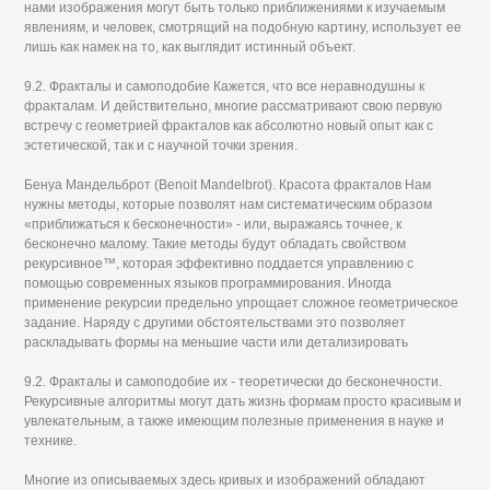
нами изображения могут быть только приближениями к изучаемым
явлениям, и человек, смотрящий на подобную картину, использует ее
лишь как намек на то, как выглядит истинный объект.
9.2. Фракталы и самоподобие Кажется, что все неравнодушны к
фракталам. И действительно, многие рассматривают свою первую
встречу с геометрией фракталов как абсолютно новый опыт как с
эстетической, так и с научной точки зрения.
Бенуа Мандельброт (Benoit Mandelbrot). Красота фракталов Нам
нужны методы, которые позволят нам систематическим образом
«приближаться к бесконечности» - или, выражаясь точнее, к
бесконечно малому. Такие методы будут обладать свойством
рекурсивное™, которая эффективно поддается управлению с
помощью современных языков программирования. Иногда
применение рекурсии предельно упрощает сложное геометрическое
задание. Наряду с другими обстоятельствами это позволяет
раскладывать формы на меньшие части или детализировать
9.2. Фракталы и самоподобие их - теоретически до бесконечности.
Рекурсивные алгоритмы могут дать жизнь формам просто красивым и
увлекательным, а также имеющим полезные применения в науке и
технике.
Многие из описываемых здесь кривых и изображений обладают