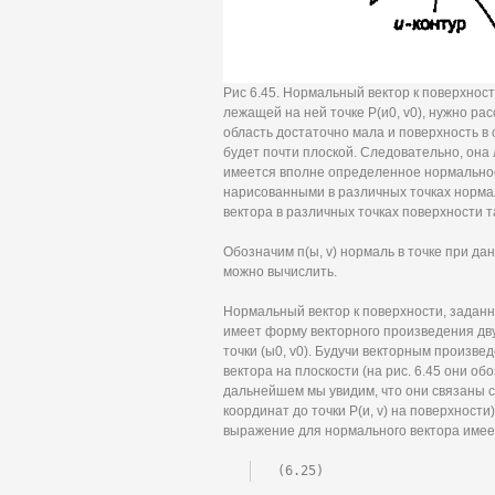
Рис 6.45. Нормальный вектор к поверхнос
лежащей на ней точке Р(и0, v0), нужно рас
область достаточно мала и поверхность в 
будет почти плоской. Следовательно, она 
имеется вполне определенное нормальное 
нарисованными в различных точках норма
вектора в различных точках поверхности т
Обозначим п(ы, v) нормаль в точке при дан
можно вычислить.
Нормальный вектор к поверхности, заданно
имеет форму векторного произведения дву
точки (ы0, v0). Будучи векторным произве
вектора на плоскости (на рис. 6.45 они об
дальнейшем мы увидим, что они связаны с 
координат до точки Р(и, v) на поверхности
выражение для нормального вектора имее
(6.25)