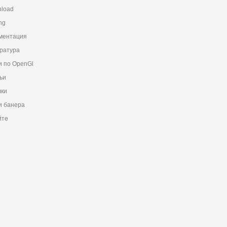
load
ng
ментация
ратура
и по OpenGl
ьи
ки
 банера
йте