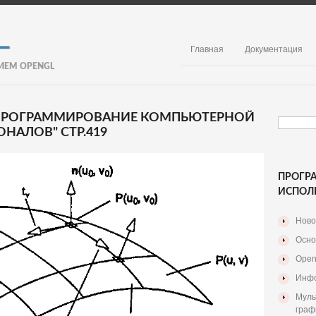
Главная
Документация
ИЕМ OPENGL
. ПРОГРАММИРОВАНИЕ КОМПЬЮТЕРНОЙ
НАЛОВ" СТР.419
ПРОГР
ИСПОЛ
Ново
Осно
Open
Инфо
Муль
граф