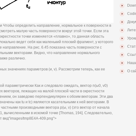
Down
Codi
Доку
ти Чтобы определить направление, нормальное к поверхности в
Лите
смотреть малую часть поверхности вокруг этой точки. Если эта
окрестности точки изменяется «плавно», то данная область
Урок
локально ведет себя как маленький плоский фрагмент, у которого
Стат
направление. На рис. 6.45 показана часть поверхности с
льными векторами. Видно, что направление нормального
Ссыл
акже различно.
Наши
ных значениях параметров (и, v). Рассмотрим теперь, как ее
О са
й параметрически Как и следовало ожидать, вектор п(ы0, v0)
х векторов, лежащих на малой плоской части в окрестности
дением, он заведомо перпендикулярен к обоим векторам. Эти два
означены как tu и tc) являются касательными к ней векторами. В
частными производными вектора р(ы, v) (это вектор от начала
)1, вычисленными в искомой точке [Thomas, 194]. Следовательно,
т вид"images/tmp8E4A-409.png">