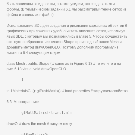
быть записаны в виде сетки, а также увидим, как создавать эти
формы. (В тематическом задании 6.1 мы рассмотрим чтение сеток из
файла и запись их в файл.)
Использование SDL для создания и рисования каркасных объектов В
графических приложениях удобно читать описания сеток, используя
язык SDL, с которым мы познакомились в главе 5. Чтобы осуществить
это, нужно образовать из класса Shape производный класс Mesh и
добавить метод drawOpenGLO. Поэтому дополним программу из
листинга 6.4 следующим кодом:
class Mesh : public Shape { // same as in Figure 6.13 // то же, что и на
рис. 6.13 virtual void drawOpenGLO
{
tel1MaterialsGL(): glPushMatrix(): // load properties // загружаем свойства
6.3. Многогранники
glMultMatrixf(transf.m):
drawO: // draw the mesh // рисуем сетку
glPopMatrixO:
