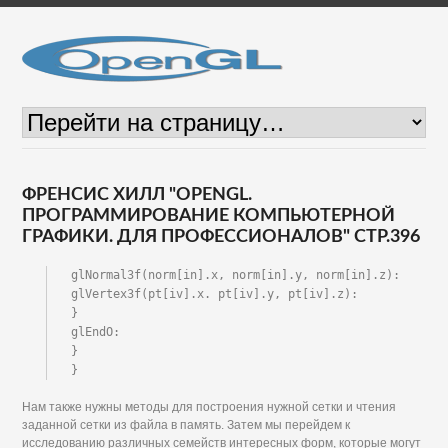
ФРЕНСИС ХИЛЛ "OPENGL.
ПРОГРАММИРОВАНИЕ КОМПЬЮТЕРНОЙ
ГРАФИКИ. ДЛЯ ПРОФЕССИОНАЛОВ" СТР.396
glNormal3f(norm[in].x, norm[in].y, norm[in].z):

glVertex3f(pt[iv].x. pt[iv].y, pt[iv].z):

}

glEndO:

}

}
Нам также нужны методы для построения нужной сетки и чтения
заданной сетки из файла в память. Затем мы перейдем к
исследованию различных семейств интересных форм, которые могут