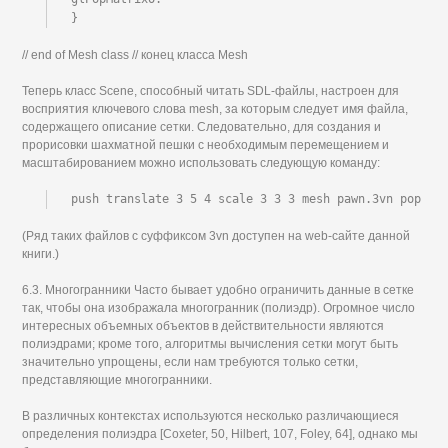
}
// end of Mesh class // конец класса Mesh
Теперь класс Scene, способный читать SDL-файлы, настроен для
восприятия ключевого слова mesh, за которым следует имя файла,
содержащего описание сетки. Следовательно, для создания и
прорисовки шахматной пешки с необходимым перемещением и
масштабированием можно использовать следующую команду:
push translate 3 5 4 scale 3 3 3 mesh pawn.3vn pop
(Ряд таких файлов с суффиксом 3vn доступен на web-сайте данной
книги.)
6.3. Многогранники Часто бывает удобно ограничить данные в сетке
так, чтобы она изображала многогранник (полиэдр). Огромное число
интересных объемных объектов в действительности являются
полиэдрами; кроме того, алгоритмы вычисления сетки могут быть
значительно упрощены, если нам требуются только сетки,
представляющие многогранники.
В различных контекстах используются несколько различающиеся
определения полиэдра [Coxeter, 50, Hilbert, 107, Foley, 64], однако мы