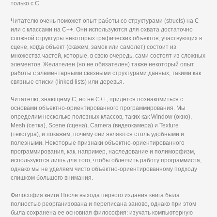
только с С.
Читателю очень поможет опыт работы со структурами (structs) на С
или с классами на С++. Они используются для охвата достаточно
сложной структуры некоторых графических объектов, участвующих в
сцене, когда объект (скажем, замок или самолет) состоит из
множества частей, которые, в свою очередь, сами состоят из сложных
элементов. Желателен (но не обязателен) также некоторый опыт
работы с элементарными связными структурами данных, такими как
связные списки (linked lists) или деревья.
Читателю, знающему С, но не С++, придется познакомиться с
основами объектно-ориентированного программирования. Мы
определим несколько полезных классов, таких как Window (окно),
Mesh (сетка), Scene (сцена), Camera (видеокамера) и Texture
(текстура), и покажем, почему они являются столь удобными и
полезными. Некоторые признаки объектно-ориентированного
программирования, как, например, наследование и полиморфизм,
используются лишь для того, чтобы облегчить работу программиста,
однако мы не уделяем чисто объектно-ориентированному подходу
слишком большого внимания.
Философия книги После выхода первого издания книга была
полностью реорганизована и переписана заново, однако при этом
была сохранена ее основная философия: изучать компьютерную