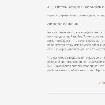
4.5.1. Системы координат и координатны
Нельзя открыть новых земель, не потеряв 
Андре Жид (Andre Gide)
Рассматривая векторы в предыдущих раздела
об упорядоченной тройке. То же самое мы м
может показаться, что точки и векторы - э
различаются: точки имеют местоположение,
есть размер и направление, но нет место
Что мы имеем в виду, говоря о векторе v = 
основной системе координат. Подобным же 
(5,3,1) в основной системе координат. Пр
отображением проблем не создает. Пробле
⇐ П