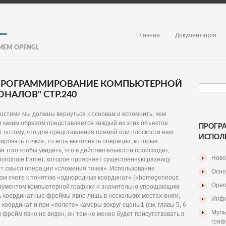
Главная
Документация
ИЕМ OPENGL
. ПРОГРАММИРОВАНИЕ КОМПЬЮТЕРНОЙ
НАЛОВ" СТР.240
остями мы должны вернуться к основам и вспомнить, чем
 и каким образом представляется каждый из этих объектов.
ПРОГР
 потому, что для представления прямой или плоскости нам
ИСПОЛ
ировать точки», то есть выполнять операции, которые
я того чтобы увидеть, что в действительности происходит,
Ново
ordinate frame), которое проясняет существенную разницу
ет смысл операции «сложения точек». Использование
Осно
ом счете к понятию «однородных координат» («homogeneous
Open
трументом компьютерной графики и значительно упрощающим
 координатные фреймы явно лишь в нескольких местах книги,
Инфо
оординат и при «полете» камеры вокруг сцены1 (см. главы 5, 6
Муль
 фрейм явно не виден, он тем не менее будет присутствовать в
граф