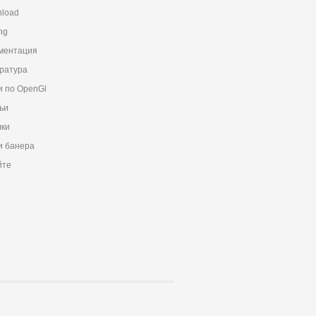
load
ng
ментация
ратура
и по OpenGl
ьи
ки
 банера
йте