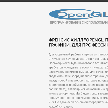
ПРОГРАМИРОВАНИЕ С ИСПОЛЬЗОВАН
ФРЕНСИС ХИЛЛ "OPENGL
ГРАФИКИ. ДЛЯ ПРОФЕССИО
Для корректной работы с прямыми и плоск
отличаются друг от друга точки и векторы
Необходимость в данном обзоре возникает
требуется «складывать точки» и «масштаб
фактически не имеют смысла для точек. Дл
введем понятие координатного фрейма (co
между точкой и вектором и которое прида
координатных фреймов приводит в конечн
coordinates*), являющимся основным инс
многие алгоритмы. Мы будем использовать
преимущественно при изменении системы к
и 7). Но даже если основной координатный
каждой ситуации.