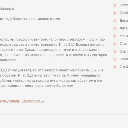
Down
е фреймы
Codi
из виду берег на очень долгое время.
Доку
Лите
Урок
х, мы говорили о векторе, например, о векторе v = (3,2,7), как
Стат
ожем сказать и о точке, например: Р= (5,3,1). Вследствие этого
то одно и то же. Однако на самом деле точки и векторы сильно
Ссыл
 но не имеют размера и направления, в то время как у векторов
Наши
положения.
О са
(3,2,7)? Разумеется, то, что вектор v имеет компоненты (3,2,7) в
образом, Р= (5,3,1) означает, что точка Р имеет координаты
и обычных обстоятельствах эта путаница между объектом и его
ма возникает, когда присутствует более чем
редыдущая|
|Следующая ⇒